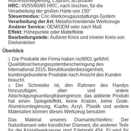
Aluminiumlegierung, Cuprum, acrylsauer
HRC:
45/55/60/65 HRC,
nach löschen, für die
Verarbeitung der großen Härte von 150°
Steuermodus:
Cnc-Werkzeugausstattungs-System
Verarbeitung der Art:
Metallschneidende Werkzeuge
Anderer Service:
OEM/ODM oder nach Maß
Effekt:
Höhepunkte oder Matteffekte
Bearbeitungsteile:
Äußerer Kreis und innerer Kreis von
Drehenteilen
Überblick
Die Produkte der Firma haben iso9001 geführt:
1.
Qualitätssicherungssystembescheinigung des
International 2015, Berufskundenbezogenheit,
kundengebundene Produkte nach Ansicht des Kunden
braucht.
Der Schneider ist, den Rahmen des Handys
2.
hinzuzufügen, ober und untere
Abschrägungsumfangfräsengrenze, das addierte Produkt
hat einen Spiegeleffekt, keine Kratzer, keine Grate.
Aluminiumlegierung, Kupfer, Acryl, Plastik und andere
Materialien können dieses Werkzeug benutzen
Das Material unseres Diamantschleifers: Der
Naturdiamant oder künstlicher Diamant; die anderen Teile
für die Kristallwerkzeuge sind Edelstahl 45#. Er wird für