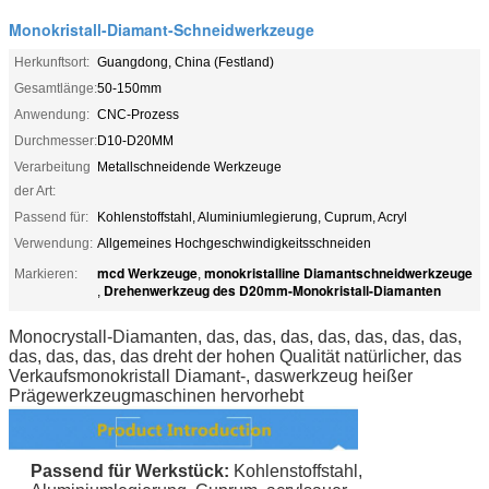
Monokristall-Diamant-Schneidwerkzeuge
Herkunftsort:
Guangdong, China (Festland)
Gesamtlänge:
50-150mm
Anwendung:
CNC-Prozess
Durchmesser:
D10-D20MM
Verarbeitung
Metallschneidende Werkzeuge
der Art:
Passend für:
Kohlenstoffstahl, Aluminiumlegierung, Cuprum, Acryl
Verwendung:
Allgemeines Hochgeschwindigkeitsschneiden
mcd Werkzeuge
monokristalline Diamantschneidwerkzeuge
Markieren:
,
Drehenwerkzeug des D20mm-Monokristall-Diamanten
,
Monocrystall-Diamanten, das, das, das, das, das, das, das,
das, das, das, das dreht der hohen Qualität natürlicher, das
Verkaufsmonokristall Diamant-, daswerkzeug heißer
Prägewerkzeugmaschinen hervorhebt
Passend für
Werkstück
:
Kohlenstoffstahl,