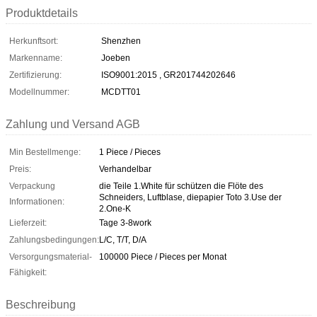
Produktdetails
Herkunftsort:
Shenzhen
Markenname:
Joeben
Zertifizierung:
ISO9001:2015 , GR201744202646
Modellnummer:
MCDTT01
Zahlung und Versand AGB
Min Bestellmenge:
1 Piece / Pieces
Preis:
Verhandelbar
Verpackung
die Teile 1.White für schützen die Flöte des
Schneiders, Luftblase, diepapier Toto 3.Use der
Informationen:
2.One-K
Lieferzeit:
Tage 3-8work
Zahlungsbedingungen:
L/C, T/T, D/A
Versorgungsmaterial-
100000 Piece / Pieces per Monat
Fähigkeit:
Beschreibung