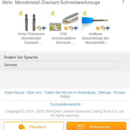
Monokristall-Diamant-Schneidwerkzeuge
Mehr
ZEUG-
Hohe Präzisions-
CNC
Haltbare
CNC
chleifer
Monokristall-
monokristalline
Gesamtlänge der
Diamantsc
kristall-
Diamant-
Schmuck-
Monokristall-
für Monokr
ant-
Schneidwerkzeug-
Schneidwerkzeuge
Diamant-
äzisionsdiamantausschnitts
Monokristall-
des Diamant-
Schneidwerkzeug-
r Verkauf
Diamant-Fräser
Schneidwerkzeug-
50-100 Millimeter
Ändern Sie Sprache
einzelnen Kristall-
MCD
German
Nach Hause
|
Über uns
|
Treten Sie mit uns in Verbindung
|
Sitemap
|
Privacy
Policy
Tischplattenansicht
Copyright © 2019 - 2025 ShenZhen Joeben Diamond Cutting Tools Co,.Ltd.
All rights reserved.
Plaudern
Referenzen