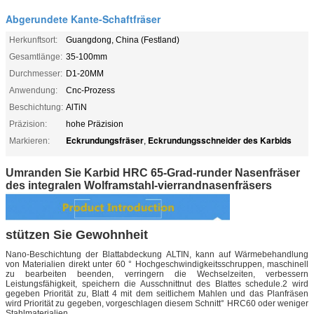
Abgerundete Kante-Schaftfräser
Herkunftsort:
Guangdong, China (Festland)
Gesamtlänge:
35-100mm
Durchmesser:
D1-20MM
Anwendung:
Cnc-Prozess
Beschichtung:
AlTiN
Präzision:
hohe Präzision
Eckrundungsfräser
Eckrundungsschneider des Karbids
Markieren:
,
Umranden Sie Karbid HRC 65-Grad-runder Nasenfräser
des integralen Wolframstahl-vierrandnasenfräsers
stützen Sie Gewohnheit
Nano-Beschichtung der Blattabdeckung ALTIN, kann auf Wärmebehandlung
von Materialien direkt unter 60 ° Hochgeschwindigkeitsschruppen, maschinell
zu bearbeiten beenden, verringern die Wechselzeiten, verbessern
Leistungsfähigkeit, speichern die Ausschnittnut des Blattes schedule.2 wird
gegeben Priorität zu, Blatt 4 mit dem seitlichem Mahlen und das Planfräsen
wird Priorität zu gegeben, vorgeschlagen diesem Schnitt° HRC60 oder weniger
Stahlmaterialien,