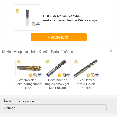
HRC 65 Rand-Karbid-
metallschneidende Werkzeuge
des abgerundete Kante-
Schaftfräser-vier für CNC-Prozess
Fortsetzen
Abgerundete Kante-Schaftfräser
Mehr
Karbid-
Wolframstahl-
Gewundener
1 Zoll-festes
Cnc-abge
ser-anti-
Eckrundungsfräser
ungleichmäßiger
Karbid-Ecken-
Kant
and des
Cnc-
U Nut-Entwurfs-
Radius-
Schaftfr
tahl-
Prägemaschinenwerkzeuge
glatter Chip-
Schaftfräser-hohe
Verschleißf
undete
Abbau des
Präzisions-rundes
Hochgeschw
te-
abgerundete
Schneidwerkzeug
Anwen
Ändern Sie Sprache
räser-3
Kante-
Schaftfräser-
German