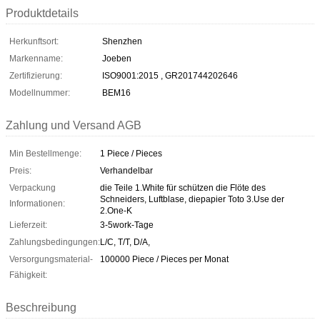
Produktdetails
Herkunftsort:
Shenzhen
Markenname:
Joeben
Zertifizierung:
ISO9001:2015 , GR201744202646
Modellnummer:
BEM16
Zahlung und Versand AGB
Min Bestellmenge:
1 Piece / Pieces
Preis:
Verhandelbar
Verpackung
die Teile 1.White für schützen die Flöte des
Schneiders, Luftblase, diepapier Toto 3.Use der
Informationen:
2.One-K
Lieferzeit:
3-5work-Tage
Zahlungsbedingungen:
L/C, T/T, D/A,
Versorgungsmaterial-
100000 Piece / Pieces per Monat
Fähigkeit:
Beschreibung