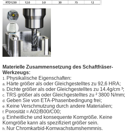
Materielle Zusammensetzung des Schaftfräser-
Werkzeugs:
Physikalische Eigenschaften:
1.
Härte größer als oder Gleichgestelltes zu 92,6 HRA;
a.
Dichte größer als oder Gleichgestelltes zu 14.4g/cm ³;
b.
TRS größer als oder Gleichgestelltes zu ² 3800 N/mm;
c.
Geben Sie von ETA-Phasenbedingung frei;
d.
Keine Verschmutzung durch andere Materialien;
e.
Porosität = A02/B00/C00;
f.
Einheitliche und konsequente Korngröße. Keine
g.
Korngröße kann als spezifiziert größer sein.
Nur Chromkarbid-Kornwachstumshemmnis.
h.