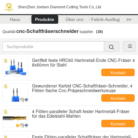
ShenZhen Joeben Diamond Cutting Tools Co,.Ltd
Haus
Produkte
Über uns
Fabrik-Ausflug
>>
cnc-Schaftfräserschneider
Qualität
supplier.
(38)
Geriffelt feste HRC60 Hartmetall-Ende CNC-Fräser 4
8x60mm für Stahl
Kontakt
Gewundener Karbid CNC-Schaftfräser-Schneider, 4
Flöten flache Cnc-Prägeschneidwerkzeuge
Kontakt
4 Flöten-paralleler Schaft-fester Hartmetall-Fräser
für das Edelstahl-Mahlen
Kontakt
Feste Flöten-paralleler Schaftfräser der Hartmetall-