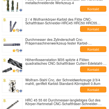
metallschneidende Werkzeug-4
Kontakt
2 / 4 Wolframkörper-Karbid des Flöte CNC-
Schaftfräser-Schneider-HRC45 HRC50 HRC55
HRC63
Kontakt
Durchmesser des Zylinderschaft Cnc-
Prägemaschinenwerkzeug-fester Karbid-
Schaftfräser-1~20mm
Kontakt
Höhenflossenstation M35 spitzte 4 Flöten
quadratisches CNC-Schaftfräser Cutterr-Edelstahl-
Schneidwerkzeug
Kontakt
Wolfram-Stahl Cnc, der Schneidwerkzeuge 2/3/4
mahlt, geriffelt Karbid-Standard-Körnigkeit 0.8um
Kontakt
HRC 45 55 60 Durchmesser-langlebiges Gut des
Körper-Hartmetall CNC-Schaftfräser-Schneider-
1~20mm