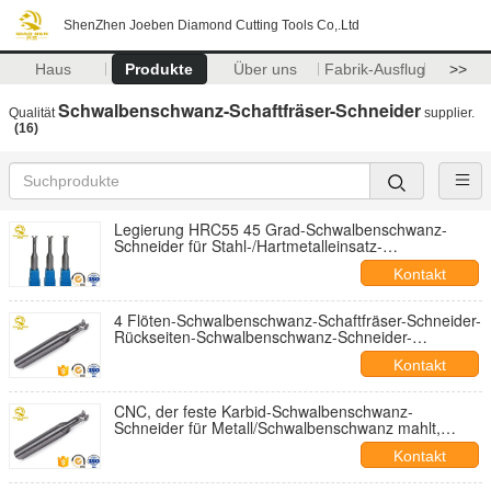
ShenZhen Joeben Diamond Cutting Tools Co,.Ltd
Haus
Produkte
Über uns
Fabrik-Ausflug
>>
Schwalbenschwanz-Schaftfräser-Schneider
Qualität
supplier.
(16)
Legierung HRC55 45 Grad-Schwalbenschwanz-
Schneider für Stahl-/Hartmetalleinsatz-
Schwalbenschwanz-Schneider
Kontakt
4 Flöten-Schwalbenschwanz-Schaftfräser-Schneider-
Rückseiten-Schwalbenschwanz-Schneider-
Schaftfräser ISO-Bescheinigung
Kontakt
CNC, der feste Karbid-Schwalbenschwanz-
Schneider für Metall/Schwalbenschwanz mahlt,
fugen Schneider
Kontakt