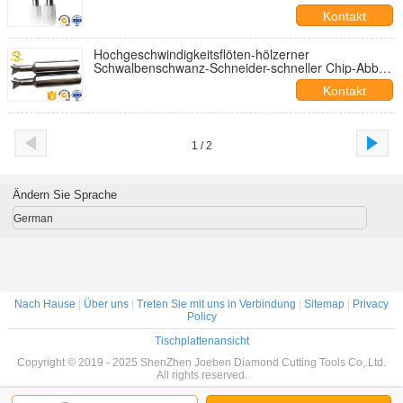
Schneidwerkzeug
Kontakt
Hochgeschwindigkeitsflöten-hölzerner
Schwalbenschwanz-Schneider-schneller Chip-Abbau
des schwalbenschwanz-Schaftfräser-Schneider-4
Kontakt
1 / 2
Ändern Sie Sprache
German
Nach Hause
|
Über uns
|
Treten Sie mit uns in Verbindung
|
Sitemap
|
Privacy
Policy
Tischplattenansicht
Copyright © 2019 - 2025 ShenZhen Joeben Diamond Cutting Tools Co,.Ltd.
All rights reserved.