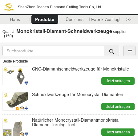
ShenZhen Joeben Diamond Cutting Tools Co,.Ltd
Haus
Produkte
Über uns
Fabrik-Ausflug
>>
Monokristall-Diamant-Schneidwerkzeuge
Qualität
supplier.
(159)
Beste Produkte
CNC-Diamantschneidwerkzeuge für Monokristalle
Jetzt anfragen
Schneidwerkzeuge für Monocrystal-Diamanten
Jetzt anfragen
Natürlicher Monocrystall-Diamantmonokristall
Diamond Turning Tool-
Prägewerkzeugmaschinenhöhepunkte
Jetzt anfragen