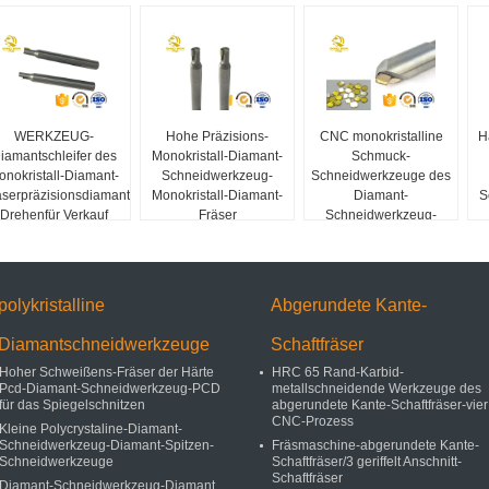
WERKZEUG-
Hohe Präzisions-
CNC monokristalline
H
iamantschleifer des
Monokristall-Diamant-
Schmuck-
onokristall-Diamant-
Schneidwerkzeug-
Schneidwerkzeuge des
äserpräzisionsdiamantausschnitts
Monokristall-Diamant-
Diamant-
S
Drehenfür Verkauf
Fräser
Schneidwerkzeug-
einzelnen Kristall-MCD
polykristalline
Abgerundete Kante-
Diamantschneidwerkzeuge
Schaftfräser
Hoher Schweißens-Fräser der Härte
HRC 65 Rand-Karbid-
Pcd-Diamant-Schneidwerkzeug-PCD
metallschneidende Werkzeuge des
für das Spiegelschnitzen
abgerundete Kante-Schaftfräser-vier 
CNC-Prozess
Kleine Polycrystaline-Diamant-
Schneidwerkzeug-Diamant-Spitzen-
Fräsmaschine-abgerundete Kante-
Schneidwerkzeuge
Schaftfräser/3 geriffelt Anschnitt-
Schaftfräser
Diamant-Schneidwerkzeug-Diamant