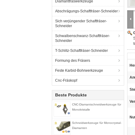
Diamantfräswerkzeuge
Abschrägungs-Schaftfräser-Schneider
Sich verjüngender Schaftfräser-
Schneider
G
Schwalbenschwanz-Schaftfräser-
S
Schneider
T-Schlitz-Schaftfräser-Schneider
Formung des Fräsers
Her
Feste Karbid-Bohrwerkzeuge
An
Cnc-Fräskopf
St
Beste Produkte
Ver
CNC-Diamantschneidwerkzeuge für
Monokristalle
Nu
Schneidwerkzeuge für Monocrystal-
Diamanten