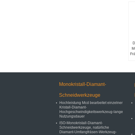
D
M
Fr
Monokristall-Diamant-
Schneidwerkzeuge
Hochleistung Mcd bearbeitet einzelner
Kristall-Diamant-
Hochgeschwindigkeitswerkzeug-lange
Nutzungsdauer
ISO-Monokristall-Diamant-
Schneidwerkzeuge, natürliche
Diamant-Umfangfräsen-Werkzeug-