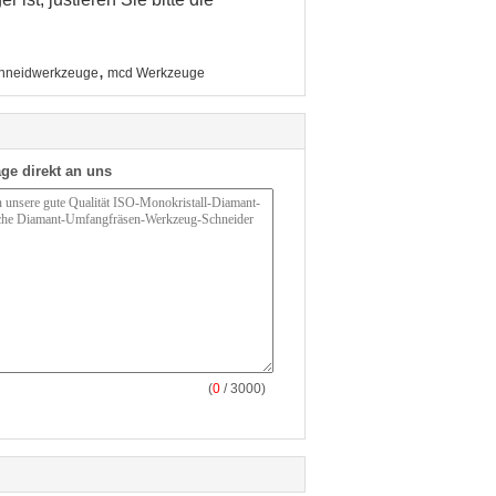
,
chneidwerkzeuge
mcd Werkzeuge
ge direkt an uns
(
0
/ 3000)