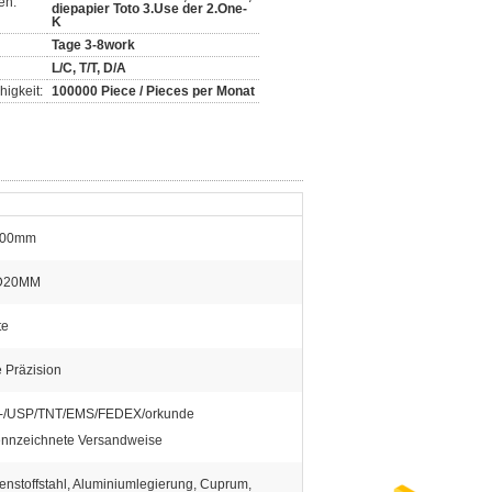
en:
diepapier Toto 3.Use der 2.One-
K
Tage 3-8work
L/C, T/T, D/A
igkeit:
100000 Piece / Pieces per Monat
100mm
D20MM
te
 Präzision
-/USP/TNT/EMS/FEDEX/orkunde
nnzeichnete Versandweise
enstoffstahl, Aluminiumlegierung, Cuprum,