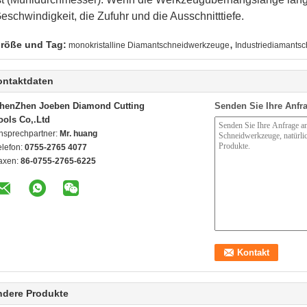
eschwindigkeit, die Zufuhr und die Ausschnitttiefe.
,
röße und Tag:
monokristalline Diamantschneidwerkzeuge
Industriediamants
ontaktdaten
henZhen Joeben Diamond Cutting
Senden Sie Ihre Anfra
ools Co,.Ltd
nsprechpartner:
Mr. huang
elefon:
0755-2765 4077
axen:
86-0755-2765-6225
ndere Produkte