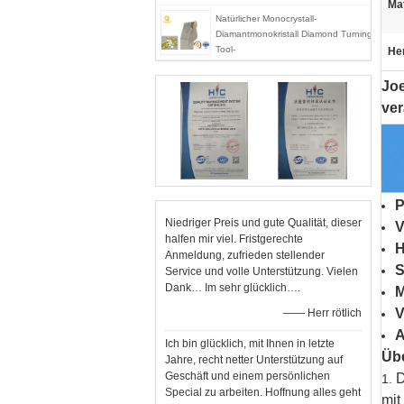
Mat
Natürlicher Monocrystall-
Diamantmonokristall Diamond Turning
Tool-
He
Prägewerkzeugmaschinenhöhepunkte
Joe
ve
P
Niedriger Preis und gute Qualität, dieser
V
halfen mir viel. Fristgerechte
Anmeldung, zufrieden stellender
S
Service und volle Unterstützung. Vielen
Dank… Im sehr glücklich….
M
V
—— Herr rötlich
A
Ich bin glücklich, mit Ihnen in letzte
Übe
Jahre, recht netter Unterstützung auf
Geschäft und einem persönlichen
D
1.
Special zu arbeiten. Hoffnung alles geht
mit