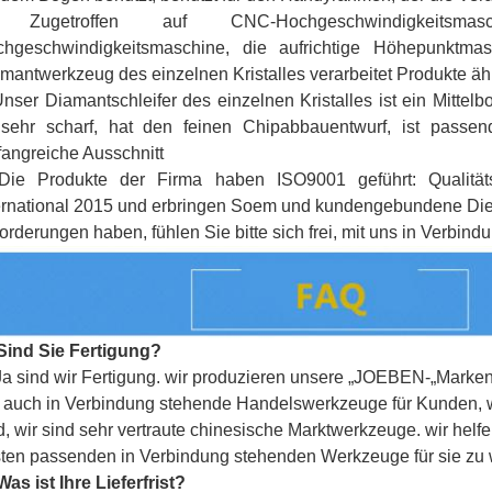
Zugetroffen auf CNC-Hochgeschwindigkeitsmas
2.
hgeschwindigkeitsmaschine, die aufrichtige Höhepunktmas
mantwerkzeug des einzelnen Kristalles verarbeitet Produkte ähn
nser Diamantschleifer des einzelnen Kristalles ist ein Mittelbo
 sehr scharf, hat den feinen Chipabbauentwurf, ist passen
angreiche Ausschnitt
Die Produkte der Firma haben ISO9001 geführt: Qualität
ernational 2015 und erbringen Soem und kundengebundene Die
orderungen haben, fühlen Sie bitte sich frei, mit uns in Verbindu
Sind Sie Fertigung?
Ja sind wir Fertigung. wir produzieren unsere „
JOEBEN-
„Marken
 auch in Verbindung stehende Handelswerkzeuge für Kunden, we
d, wir sind sehr vertraute chinesische Marktwerkzeuge. wir he
ten passenden in Verbindung stehenden Werkzeuge für sie zu 
Was ist Ihre Lieferfrist?