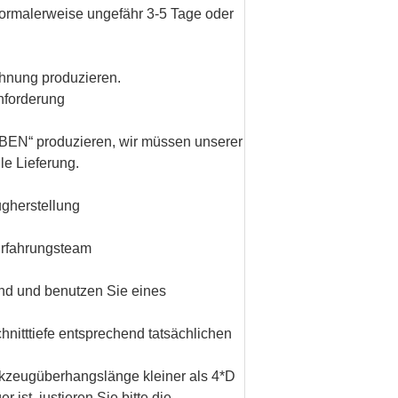
 normalerweise ungefähr 3-5 Tage oder
chnung produzieren.
nforderung
BEN
“ produzieren, wir müssen unserer
le Lieferung.
ugherstellung
Erfahrungsteam
ind und benutzen Sie eines
hnitttiefe entsprechend tatsächlichen
rkzeugüberhangslänge kleiner als 4*D
st, justieren Sie bitte die