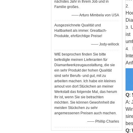
nächstes Jahr in Ihrem Job und in
Familie großes.
Hoc
—— Arturo Mimbela von USA
Dia
Ausgezeichnete Qualität und
U
3.
Haltbarkeit als immer. Greattach-
ist
Produkte, ehrfürchtige Preise!
umf
—— Jody-willock
4.
WIE besprochen finden Sie bitte
Int
befestigte meinen Lieferanten für
Anf
Diamantwerkzeugausstattung, die sie
ein sehr Produkt der hohen Qualität
sind sehr Berufs- und gut, mit zu
arbeiten machen. Ich habe ein kleines
amout von dort Stückchen an meiner
Werkstatt das folgende Mal, das herum
Q: 
Ihr ist, wenn Sie sie betrachten
A: 
möchten. Sie können Gewohnheit die
meisten Stückchen zu sehr
Wir
angemessenen Preisen auch machen.
sin
—— Phillip Charles
bes
Q: 