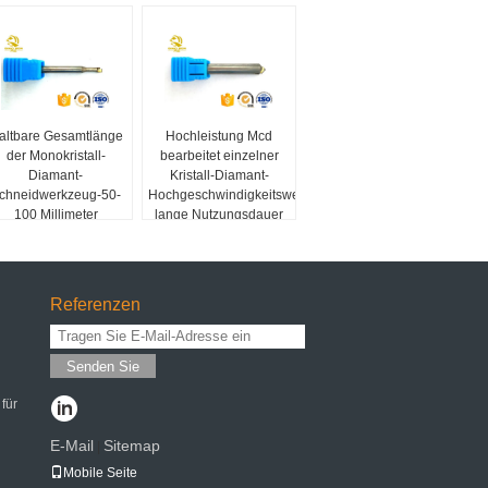
altbare Gesamtlänge
Hochleistung Mcd
der Monokristall-
bearbeitet einzelner
Diamant-
Kristall-Diamant-
chneidwerkzeug-50-
Hochgeschwindigkeitswerkzeug-
100 Millimeter
lange Nutzungsdauer
Referenzen
Senden Sie
für
E-Mail
Sitemap
|
Mobile Seite