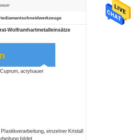
lsauer
riediamantschneidwerkzeuge
at-Wolframhartmetalleinsätze
 Cuprum, acrylsauer
Plastikverarbeitung, einzelner Kristall
rbeitung bildet