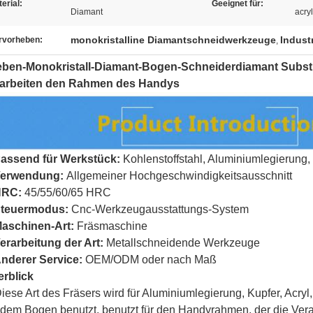
erial:
Geeignet für:
Diamant
acry
monokristalline Diamantschneidwerkzeuge
Indust
rvorheben:
,
ben-Monokristall-Diamant-Bogen-Schneiderdiamant Substr
rarbeiten den Rahmen des Handys
assend für
Werkstück
:
Kohlenstoffstahl, Aluminiumlegierung,
erwendung:
Allgemeiner Hochgeschwindigkeitsausschnitt
HRC:
45/55/60/65 HRC
teuermodus:
Cnc-Werkzeugausstattungs-System
aschinen-Art:
Fräsmaschine
erarbeitung der Art:
Metallschneidende Werkzeuge
nderer Service:
OEM/ODM oder nach Maß
rblick
iese Art des Fräsers wird für Aluminiumlegierung, Kupfer, Acryl, 
 dem Bogen benutzt, benutzt für den Handyrahmen, der die Vera