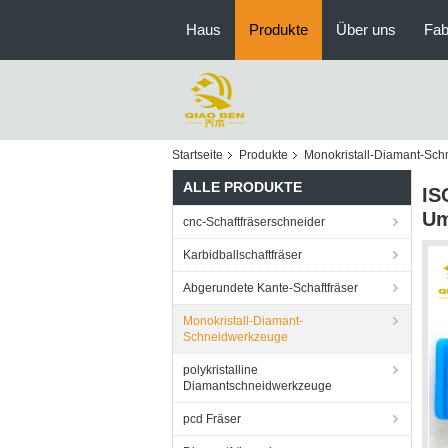
Haus
Produkte
Über uns
Fab
Startseite
Produkte
Monokristall-Diamant-Sc
ALLE PRODUKTE
IS
Um
cnc-Schaftfräserschneider
Karbidballschaftfräser
Abgerundete Kante-Schaftfräser
Monokristall-Diamant-
Schneidwerkzeuge
polykristalline
Diamantschneidwerkzeuge
pcd Fräser