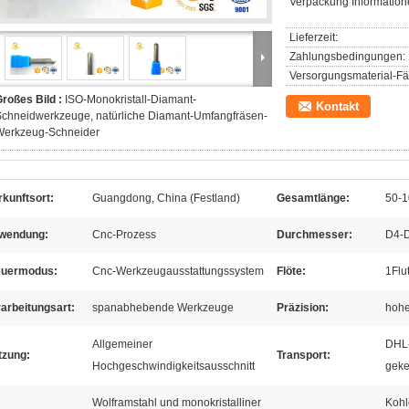
Verpackung Information
Lieferzeit:
Zahlungsbedingungen:
Versorgungsmaterial-Fäh
roßes Bild :
ISO-Monokristall-Diamant-
Kontakt
chneidwerkzeuge, natürliche Diamant-Umfangfräsen-
Werkzeug-Schneider
kunftsort:
Guangdong, China (Festland)
Gesamtlänge:
50-
wendung:
Cnc-Prozess
Durchmesser:
D4-
euermodus:
Cnc-Werkzeugausstattungssystem
Flöte:
1Flu
arbeitungsart:
spanabhebende Werkzeuge
Präzision:
hohe
Allgemeiner
DHL
tzung:
Transport:
Hochgeschwindigkeitsausschnitt
geke
Wolframstahl und monokristalliner
Kohl