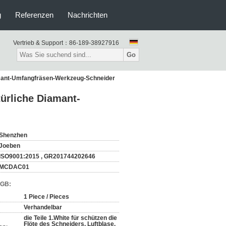
g
Referenzen
Nachrichten
Vertrieb & Support：
86-189-38927916
Go
amant-Umfangfräsen-Werkzeug-Schneider
ürliche Diamant-
Shenzhen
Joeben
ISO9001:2015 , GR201744202646
MCDAC01
AGB:
1 Piece / Pieces
Verhandelbar
die Teile 1.White für schützen die
Flöte des Schneiders, Luftblase,