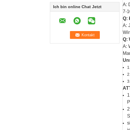
A: 
Ich bin online Chat Jetzt
7-1
Q: 
A: 
Wir
Q: 
A: 
Mar
Uns
1
2
3
AT
1
P
2
S
s
i