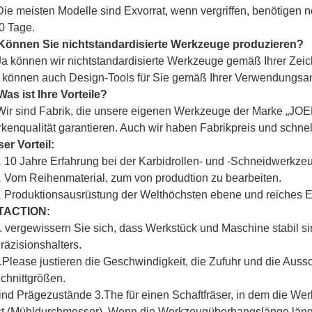
Die meisten Modelle sind Exvorrat, wenn vergriffen, benötigen
0 Tage.
Können Sie nichtstandardisierte Werkzeuge produzieren?
Ja können wir nichtstandardisierte Werkzeuge gemäß Ihrer Zei
 können auch Design-Tools für Sie gemäß Ihrer Verwendungsa
Was ist Ihre Vorteile?
Wir sind Fabrik, die unsere eigenen Werkzeuge der Marke „
JOE
kenqualität garantieren. Auch wir haben Fabrikpreis und schnel
er Vorteil:
10 Jahre Erfahrung bei der Karbidrollen- und -Schneidwerkze
.
Vom Reihenmaterial, zum von produdtion zu bearbeiten.
.
Produktionsausrüstung der Welthöchsten ebene und reiches 
.
TACTION:
. vergewissern Sie sich, dass Werkstück und Maschine stabil s
räzisionshalters.
.Please justieren die Geschwindigkeit, die Zufuhr und die Aussc
chnittgrößen.
ind Prägezustände 3.The für einen Schaftfräser, in dem die We
st (Mühldurchmesser). Wenn die Werkzeugüberhangslänge länger i