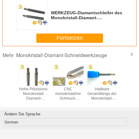
WERKZEUG-Diamantschleifer des
Monokristall-Diamant-
Fräserpräzisionsdiamantausschnitts
Drehenfür Verkauf
Fortsetzen
Monokristall-Diamant-Schneidwerkzeuge
Mehr
licher
Hohe Präzisions-
CNC
Haltbare
CNC
ystall-
Monokristall-
monokristalline
Gesamtlänge der
Diamantsc
onokristall
Diamant-
Schmuck-
Monokristall-
für Monokr
 Turning
Schneidwerkzeug-
Schneidwerkzeuge
Diamant-
ol-
Monokristall-
des Diamant-
Schneidwerkzeug-
rkzeugmaschinenhöhepunkte
Diamant-Fräser
Schneidwerkzeug-
50-100 Millimeter
Ändern Sie Sprache
einzelnen Kristall-
MCD
German