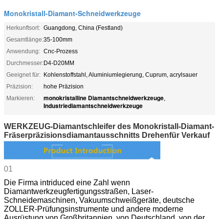
Monokristall-Diamant-Schneidwerkzeuge
Herkunftsort:
Guangdong, China (Festland)
Gesamtlänge:
35-100mm
Anwendung:
Cnc-Prozess
Durchmesser:
D4-D20MM
Geeignet für:
Kohlenstoffstahl, Aluminiumlegierung, Cuprum, acrylsauer
Präzision:
hohe Präzision
monokristalline Diamantschneidwerkzeuge
Markieren:
,
Industriediamantschneidwerkzeuge
WERKZEUG-Diamantschleifer des Monokristall-Diamant-
Fräserpräzisionsdiamantausschnitts Drehenfür Verkauf
01
Die Firma intriduced eine Zahl wenn
Diamantwerkzeugfertigungsstraßen, Laser-
Schneidemaschinen, Vakuumschweißgeräte, deutsche
ZOLLER-Prüfungsinstrumente und andere moderne
Ausrüstung von Großbritannien, von Deutschland, von der