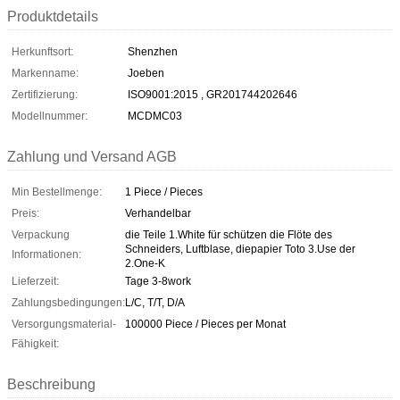
Produktdetails
Herkunftsort:
Shenzhen
Markenname:
Joeben
Zertifizierung:
ISO9001:2015 , GR201744202646
Modellnummer:
MCDMC03
Zahlung und Versand AGB
Min Bestellmenge:
1 Piece / Pieces
Preis:
Verhandelbar
Verpackung
die Teile 1.White für schützen die Flöte des
Schneiders, Luftblase, diepapier Toto 3.Use der
Informationen:
2.One-K
Lieferzeit:
Tage 3-8work
Zahlungsbedingungen:
L/C, T/T, D/A
Versorgungsmaterial-
100000 Piece / Pieces per Monat
Fähigkeit:
Beschreibung