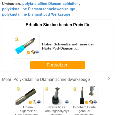
polykristalline Diamantschleifer
Umbauten:
,
polykristalline Diamantschneidwerkzeuge
,
polykristalline Diamant pcd Werkzeuge
Erhalten Sie den besten Preis für
Hoher Schweißens-Fräser der
Härte Pcd-Diamant-
Schneidwerkzeug-PCD für das
Spiegelschnitzen
Fortsetzen
Polykristalline Diamantschneidwerkzeuge
Mehr
n Sie
Flöten-
Zweiseitiges
In hohem Grade
Diamantsch
ägende
allgemeiner
Formungspolycrystaline-
genauer
Aluminium-
stalline
Hochgeschwindigkeitsausschnitt
Diamant-
polykristalliner
Werkst