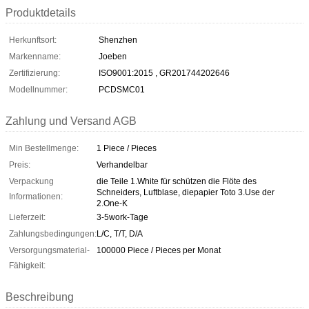
Produktdetails
Herkunftsort:
Shenzhen
Markenname:
Joeben
Zertifizierung:
ISO9001:2015 , GR201744202646
Modellnummer:
PCDSMC01
Zahlung und Versand AGB
Min Bestellmenge:
1 Piece / Pieces
Preis:
Verhandelbar
Verpackung
die Teile 1.White für schützen die Flöte des
Schneiders, Luftblase, diepapier Toto 3.Use der
Informationen:
2.One-K
Lieferzeit:
3-5work-Tage
Zahlungsbedingungen:
L/C, T/T, D/A
Versorgungsmaterial-
100000 Piece / Pieces per Monat
Fähigkeit:
Beschreibung