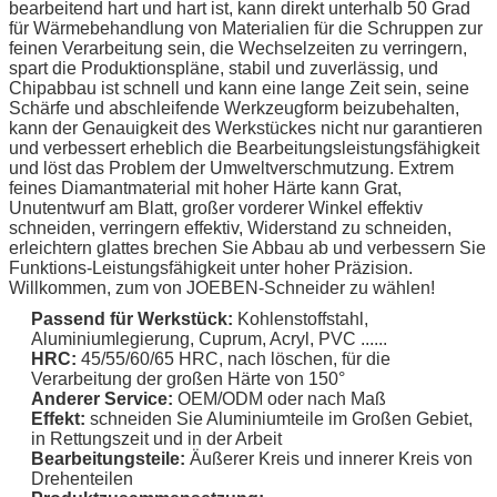
bearbeitend hart und hart ist, kann direkt unterhalb 50 Grad
für Wärmebehandlung von Materialien für die Schruppen zur
feinen Verarbeitung sein, die Wechselzeiten zu verringern,
spart die Produktionspläne, stabil und zuverlässig, und
Chipabbau ist schnell und kann eine lange Zeit sein, seine
Schärfe und abschleifende Werkzeugform beizubehalten,
kann der Genauigkeit des Werkstückes nicht nur garantieren
und verbessert erheblich die Bearbeitungsleistungsfähigkeit
und löst das Problem der Umweltverschmutzung. Extrem
feines Diamantmaterial mit hoher Härte kann Grat,
Unutentwurf am Blatt, großer vorderer Winkel effektiv
schneiden, verringern effektiv, Widerstand zu schneiden,
erleichtern glattes brechen Sie Abbau ab und verbessern Sie
Funktions-Leistungsfähigkeit unter hoher Präzision.
Willkommen, zum von JOEBEN-Schneider zu wählen!
Passend für
Werkstück
:
Kohlenstoffstahl,
Aluminiumlegierung, Cuprum, Acryl, PVC ......
HRC:
45/55/60/65 HRC,
nach löschen, für die
Verarbeitung der großen Härte von 150°
Anderer Service:
OEM/ODM oder nach Maß
Effekt:
schneiden Sie Aluminiumteile im Großen Gebiet,
in Rettungszeit und in der Arbeit
Bearbeitungsteile:
Äußerer Kreis und innerer Kreis von
Drehenteilen