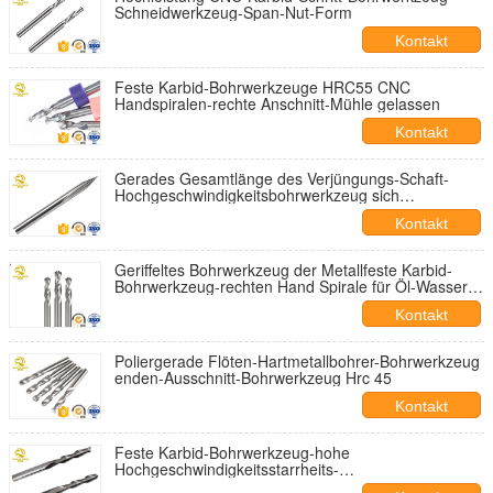
Schneidwerkzeug-Span-Nut-Form
Kontakt
Feste Karbid-Bohrwerkzeuge HRC55 CNC
Handspiralen-rechte Anschnitt-Mühle gelassen
Kontakt
Gerades Gesamtlänge des Verjüngungs-Schaft-
Hochgeschwindigkeitsbohrwerkzeug sich
verjüngende Bohrgerät-Bohrwerkzeug-35-100
Kontakt
Millimeter
Geriffeltes Bohrwerkzeug der Metallfeste Karbid-
Bohrwerkzeug-rechten Hand Spirale für Öl-Wasser-
Bohrung
Kontakt
Poliergerade Flöten-Hartmetallbohrer-Bohrwerkzeug
enden-Ausschnitt-Bohrwerkzeug Hrc 45
Kontakt
Feste Karbid-Bohrwerkzeug-hohe
Hochgeschwindigkeitsstarrheits-
Automobilverjüngungs-Bohrwerkzeuge