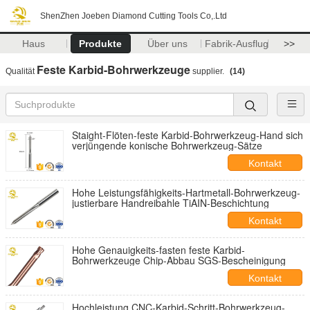
ShenZhen Joeben Diamond Cutting Tools Co,.Ltd
Haus
Produkte
Über uns
Fabrik-Ausflug
>>
Feste Karbid-Bohrwerkzeuge
Qualität
supplier.
(14)
Staight-Flöten-feste Karbid-Bohrwerkzeug-Hand sich
verjüngende konische Bohrwerkzeug-Sätze
Kontakt
Hohe Leistungsfähigkeits-Hartmetall-Bohrwerkzeug-
justierbare Handreibahle TiAIN-Beschichtung
Kontakt
Hohe Genauigkeits-fasten feste Karbid-
Bohrwerkzeuge Chip-Abbau SGS-Bescheinigung
Kontakt
Hochleistung CNC-Karbid-Schritt-Bohrwerkzeug-