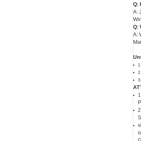
Q: 
A: 
Wir
Q: 
A: 
Mar
Uns
1
2
3
AT
1
P
2
S
s
i
G