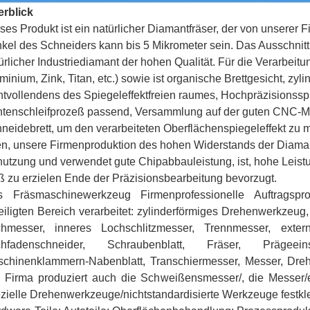
rblick
ses Produkt ist ein natürlicher Diamantfräser, der von unserer F
kel des Schneiders kann bis 5 Mikrometer sein. Das Ausschnittm
ürlicher Industriediamant der hohen Qualität. Für die Verarbeit
minium, Zink, Titan, etc.) sowie ist organische Brettgesicht, zyl
htvollendens des Spiegeleffektfreien raumes, Hochpräzisionss
tenschleifprozeß passend, Versammlung auf der guten CNC-Ma
neidebrett, um den verarbeiteten Oberflächenspiegeleffekt zu
n, unsere Firmenproduktion des hohen Widerstands der Diama
utzung und verwendet gute Chipabbauleistung, ist, hohe Leistu
 zu erzielen Ende der Präzisionsbearbeitung bevorzugt.
s Fräsmaschinewerkzeug Firmenprofessionelle Auftragspr
eiligten Bereich verarbeitet: zylinderförmiges Drehenwerkzeu
hmesser, inneres Lochschlitzmesser, Trennmesser, exte
chfadenschneider, Schraubenblatt, Fräser, Prägeeins
chinenklammern-Nabenblatt, Transchiermesser, Messer, Dr
 Firma produziert auch die Schweißensmesser/, die Messer/e
zielle Drehenwerkzeuge/nichtstandardisierte Werkzeuge festk