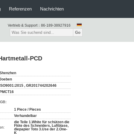
g
Referenzen
Nachrichten
Vertrieb & Support：
86-189-38927916
Go
 Hartmetall-PCD
Shenzhen
Joeben
ISO9001:2015 , GR201744202646
PMCT16
AGB:
1 Piece / Pieces
Verhandelbar
die Teile 1.White für schützen die
Flöte des Schneiders, Luftblase,
en:
diepapier Toto 3.Use der 2.One-
K