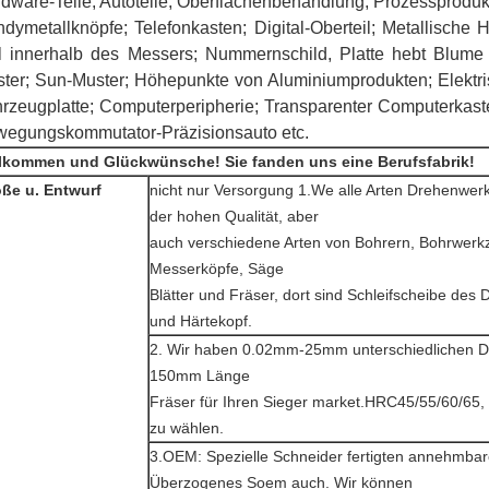
dware-Teile; Autoteile; Oberflächenbehandlung; Prozessproduk
dymetallknöpfe; Telefonkasten; Digital-Oberteil; Metallische
l innerhalb des Messers; Nummernschild, Platte hebt Blume 
ter; Sun-Muster; Höhepunkte von Aluminiumprodukten; Elektris
rzeugplatte; Computerperipherie; Transparenter Computerkaste
egungskommutator-Präzisionsauto etc.
lkommen und Glückwünsche! Sie fanden uns eine Berufsfabrik!
ße u. Entwurf
nicht nur Versorgung 1.We alle Arten Drehenwer
der hohen Qualität, aber
auch verschiedene Arten von Bohrern, Bohrwerk
Messerköpfe, Säge
Blätter und Fräser, dort sind Schleifscheibe des
und Härtekopf.
2. Wir haben 0.02mm-25mm unterschiedlichen
150mm Länge
Fräser für Ihren Sieger market.HRC45/55/60/65, 1-
zu wählen.
3.OEM: Spezielle Schneider fertigten annehmba
Überzogenes Soem auch. Wir können