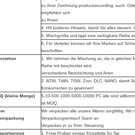
zu Ihrer Zeichnung produceaccording, auch. Ode
empfehlen sich
zu Ihnen.
4. HS kodieren Hinweis, damit Sie alles steuern
5. Mischgröße und tippt eine verfügbare Reihe ei
6. Für Verteiler können wir Ihre Marken auf Schn
beschriften.
erziehen
1. Wir nehmen die Mischung an, die in gleichen
Reihe mit beschichtet wird
verschiedene Beschichtung und Arten.
2. AlTiN, TiAlN, TiSiN, Zinn, DLC, NANO, damit Si
Konkurrenten zu gewinnen!
Q (kleine Menge)
5-10-500-1000-5000-10000 PC alle sind willkomm
ist MOQ.
em
Wir verpacken alle unsere Waren sorgfältig. Wir
nverpackung
Verpackungsentwurf Soem an
Verpacken er zu Ihrer Steuerung.
spielservice
1. Freie Proben einiger Einzelteile für Sie.