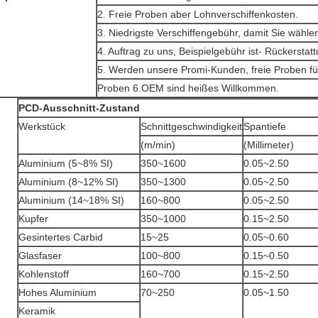
2. Freie Proben aber Lohnverschiffenkosten.
3. Niedrigste Verschiffengebühr, damit Sie wähle
4. Auftrag zu uns, Beispielgebühr ist- Rückerstat
5. Werden unsere Promi-Kunden, freie Proben für
Proben 6.OEM sind heißes Willkommen.
PCD-Ausschnitt-Zustand
Werkstück
Schnittgeschwindigkeit
Spantiefe
(m/min)
(Millimeter)
Aluminium (5~8% SI)
350~1600
0.05~2.50
Aluminium (8~12% SI)
350~1300
0.05~2.50
Aluminium (14~18% SI)
160~800
0.05~2.50
Kupfer
350~1000
0.15~2.50
Gesintertes Carbid
15~25
0.05~0.60
Glasfaser
100~800
0.15~0.50
Kohlenstoff
160~700
0.15~2.50
Hohes Aluminium
70~250
0.05~1.50
Keramik