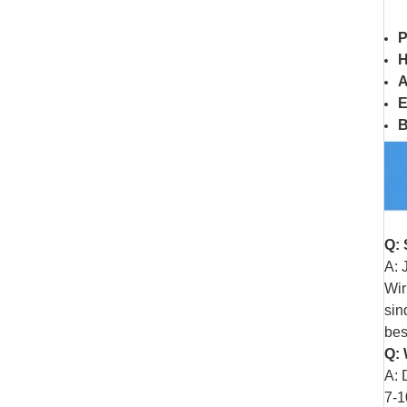
P
A
E
B
Q: 
A: 
Wir
sin
bes
Q: 
A: 
7-1