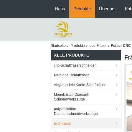
Haus
Produkte
Über uns
Fab
Startseite
Produkte
pcd Fräser
Fräser CNC p
ALLE PRODUKTE
Fr
cnc-Schaftfräserschneider
Karbidballschaftfräser
Abgerundete Kante-Schaftfräser
Monokristall-Diamant-
Schneidwerkzeuge
polykristalline
Diamantschneidwerkzeuge
pcd Fräser