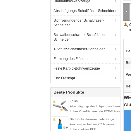
Diamantfräswerkzeuge
Abschrägungs-Schaftfräser-Schneider
Sich verjüngender Schaftfräser-
G
Schneider
I
Schwalbenschwanz-Schaftfräser-
Schneider
T-Schlitz-Schaftfräser-Schneider
Ge
Formung des Fräsers
Bei
Feste Karbid-Bohrwerkzeuge
Ve
Cnc-Fräskopf
He
Beste Produkte
WE
45 90
Al
Abschrägungsabschrägungswerkzeug-
hohes Oberflächenende PCD-Fräser-
PCD
Stich-Schaftfräser-scharfe Klinge
kundenspezifischen PCD-Fräser-
hohe effektive PCD