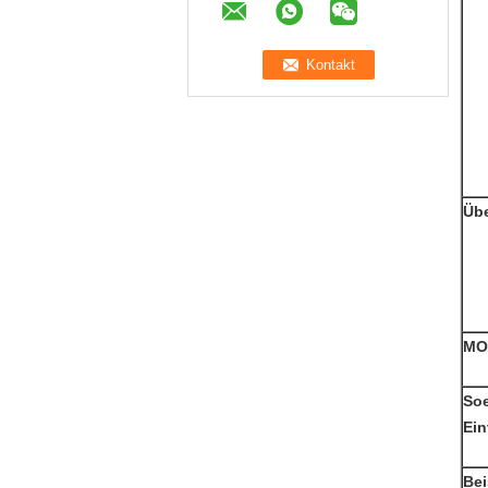
Üb
MO
So
Ei
Bei