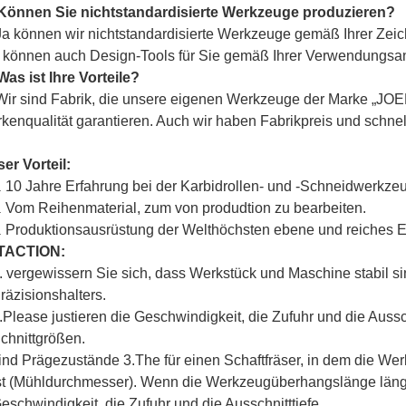
Können Sie nichtstandardisierte Werkzeuge produzieren?
Ja können wir nichtstandardisierte Werkzeuge gemäß Ihrer Zei
 können auch Design-Tools für Sie gemäß Ihrer Verwendungsa
Was ist Ihre Vorteile?
Wir sind Fabrik, die unsere eigenen Werkzeuge der Marke „
JOE
kenqualität garantieren. Auch wir haben Fabrikpreis und schnel
er Vorteil:
10 Jahre Erfahrung bei der Karbidrollen- und -Schneidwerkze
.
Vom Reihenmaterial, zum von produdtion zu bearbeiten.
.
Produktionsausrüstung der Welthöchsten ebene und reiches 
.
TACTION:
. vergewissern Sie sich, dass Werkstück und Maschine stabil s
räzisionshalters.
.Please justieren die Geschwindigkeit, die Zufuhr und die Aussc
chnittgrößen.
ind Prägezustände 3.The für einen Schaftfräser, in dem die We
st (Mühldurchmesser). Wenn die Werkzeugüberhangslänge länger i
eschwindigkeit, die Zufuhr und die Ausschnitttiefe.