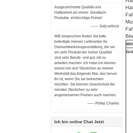
Har
Ausgezeichnete Qualität und
Han
Haltbarkeit als immer. Greattach-
Fal
Produkte, ehrfürchtige Preise!
Mus
—— Jody-willock
Fah
Bew
WIE besprochen finden Sie bitte
befestigte meinen Lieferanten für
Wil
Diamantwerkzeugausstattung, die sie
Grö
ein sehr Produkt der hohen Qualität
sind sehr Berufs- und gut, mit zu
arbeiten machen. Ich habe ein kleines
amout von dort Stückchen an meiner
Werkstatt das folgende Mal, das herum
Ihr ist, wenn Sie sie betrachten
möchten. Sie können Gewohnheit die
meisten Stückchen zu sehr
angemessenen Preisen auch machen.
—— Phillip Charles
Ich bin online Chat Jetzt