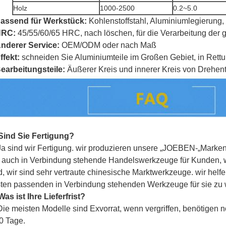
Holz
1000-2500
0.2~5.0
assend für
Werkstück
:
Kohlenstoffstahl, Aluminiumlegierung,
HRC:
45/55/60/65 HRC,
nach löschen, für die Verarbeitung der
nderer Service:
OEM/ODM oder nach Maß
ffekt:
schneiden Sie Aluminiumteile im Großen Gebiet, in Rettun
earbeitungsteile:
Äußerer Kreis und innerer Kreis von Drehent
Sind Sie Fertigung?
Ja sind wir Fertigung. wir produzieren unsere „
JOEBEN-
„Marken
 auch in Verbindung stehende Handelswerkzeuge für Kunden, we
d, wir sind sehr vertraute chinesische Marktwerkzeuge. wir he
ten passenden in Verbindung stehenden Werkzeuge für sie zu 
Was ist Ihre Lieferfrist?
Die meisten Modelle sind Exvorrat, wenn vergriffen, benötigen
0 Tage.