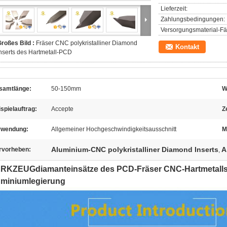
Lieferzeit:
Zahlungsbedingungen:
Versorgungsmaterial-Fäh
roßes Bild :
Fräser CNC polykristalliner Diamond
Kontakt
nserts des Hartmetall-PCD
samtlänge:
50-150mm
W
spielauftrag:
Accepte
Z
rwendung:
Allgemeiner Hochgeschwindigkeitsausschnitt
M
Aluminium-CNC polykristalliner Diamond Inserts
A
rvorheben:
,
RKZEUGdiamanteinsätze des PCD-Fräser CNC-Hartmetall
uminiumlegierung