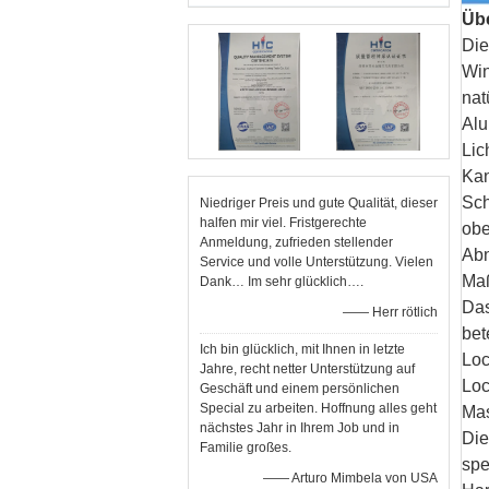
Übe
Die
Win
nat
Alu
Lic
Kan
Sch
Niedriger Preis und gute Qualität, dieser
halfen mir viel. Fristgerechte
obe
Anmeldung, zufrieden stellender
Abn
Service und volle Unterstützung. Vielen
Maß
Dank… Im sehr glücklich….
Da
—— Herr rötlich
bet
Ich bin glücklich, mit Ihnen in letzte
Loc
Jahre, recht netter Unterstützung auf
Lo
Geschäft und einem persönlichen
Special zu arbeiten. Hoffnung alles geht
Mas
nächstes Jahr in Ihrem Job und in
Die
Familie großes.
spe
—— Arturo Mimbela von USA