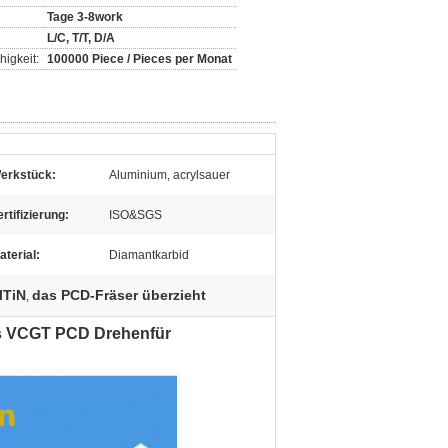
Tage 3-8work
L/C, T/T, D/A
igkeit:
100000 Piece / Pieces per Monat
erkstück:
Aluminium, acrylsauer
ertifizierung:
ISO&SGS
aterial:
Diamantkarbid
lTiN
das PCD-Fräser überzieht
,
s VCGT PCD Drehenfür