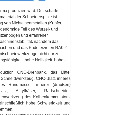
irma produziert wird. Der scharfe
aterial der Schneiderspitze ist
ung von Nichteisenmetallen (Kupfer,
inderförmige Teil des Wurzel- und
pitzenbogen und erfahrener
schinenstabilität, nachdem das
 machen und das Ende erzielen RA0.2
ntschneidwerkzeuge nicht nur zur
ngsfähigkeit, hohe Helligkeit, hohes
oduktion CNC-Drehbank, das Mitte,
g, Schneidwerkzeug, CNC-Blatt, inneres
rnes Rundmesser, innerer (draußen)
atz, Acrylfräser, Radschneider,
ehenwerkzeug des Kolbenkommutators.
inschließlich hohe Schwierigkeit und
lemmen.