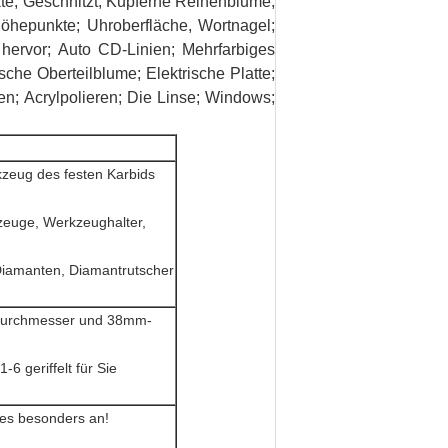
te; Geschnitzt; Kupferne Reihenblume;
 Höhepunkte; Uhroberfläche, Wortnagel;
hervor; Auto CD-Linien; Mehrfarbiges
che Oberteilblume; Elektrische Platte;
n; Acrylpolieren; Die Linse; Windows;
kzeug des festen Karbids
zeuge, Werkzeughalter,
 Diamanten, Diamantrutscher
 Durchmesser und 38mm-
6 geriffelt für Sie
res besonders an!