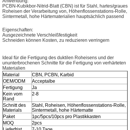
Anwendung:
PCBN-Kubikbor-Nitrid-Blatt (CBN) ist für Stahl, hartes/graues
Roheisen der Verarbeitung von, Höhenflossenstations-Rolle,
Sintermetall, hohe Härtematerialien hauptsächlich passend
Eigenschaften:
Ausgezeichnete Verschleißfestigkeit
Schneiden können Kosten, zu reduzieren verringern
Ideal für die Fertigung des duktilen Roheisens und der
ununterbrochenen Schnitte für die Fertigung von verhärteten
Materialien
Material
CBN, PCBN, Karbid
OEM/ODM
Acceptalbe
Fertigung
Ja
Kein vom
2-8
Rand
Schnitt des
Stahl, Roheisen, Höhenflossenstations-Rolle,
Materials
Sintermetall, hohe Härtematte
Paket
1pc/5pcs/10pcs pro Plastikkasten
MOQ
2pcs
Lieferfrist
7-10 Tage