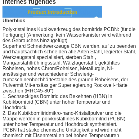
internes fugendes
Überblick
Polykristallines Kubikwerkzeug des bornitrids PCBN: (für die
Fertigung) (Anmerkung: kein Wasserkanister wird während
des Gebrauches hinzugefügt)
Superhard Schneidwerkzeuge CBN werden, auf zu beenden
und hauptsächlich schneiden alle Arten Stahl, legierter Stahl,
Werkzeugstahl spezialisiert, sterben Stahl,
Manganstahlfrühlingsstahl, Wälzlagerstahl, gekühltes
Roheisen, hohes ChromRoheisen, Metallurgie, Ni-
ansässiger und verschiedener Schwierig-
zumaschinenhochhärtestahle des grauen Roheisens, der
Pulvermit Mit-ansässiger Superlegierung Rockwell-Härte
zwischen (HRC45-80°).
1. Sechseckiges Bornitrid des Bekehrten (HBN) in
Kubikbornitrid (CBN) unter hoher Temperatur und
Hochdruck.
2. Das Kubikbornitridmikro-nano-Kristallpulver und die
Mappe werden in polykristallines Kubikbornitrid (PCBN)
unter hoher Temperatur und Hochdruck synthetisiert.
PCBN hat starke chemische Untätigkeit und wird nicht
chemisch mit Eisenmetallen bei hohen Temperaturen