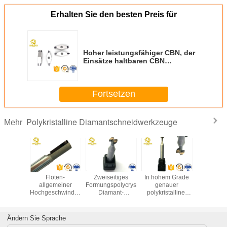
Erhalten Sie den besten Preis für
Hoher leistungsfähiger CBN, der
Einsätze haltbaren CBN
schneidet Einsätze fugt
Fortsetzen
Polykristalline Diamantschneidwerkzeuge
Mehr
n Sie
Flöten-
Zweiseitiges
In hohem Grade
Diamantsch
ägende
allgemeiner
Formungspolycrystaline-
genauer
Aluminium-
stalline
Hochgeschwindigkeitsausschnitt
Diamant-
polykristalliner
Werkst
t Pcd-
der Diamant-
Schneidwerkzeug-
Diamant
kundenspe
uge für
werkzeugmaschinen-
Messer, das
bearbeitet
Verarbeit
Laptops
hohe Präzisions-
Handy Shell
zweiseitiger
polykrist
Ändern Sie Sprache
vor
Gewohnheits-2
verarbeitet
Fräser-