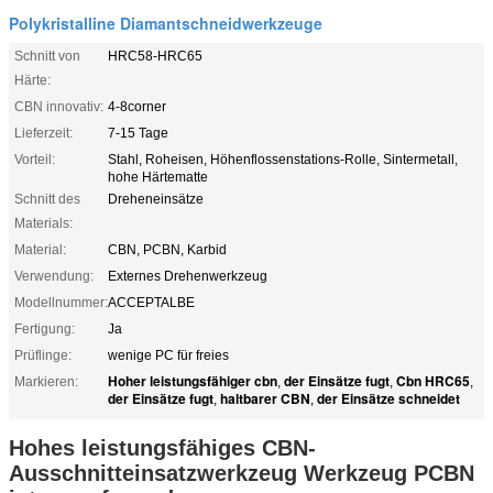
Polykristalline Diamantschneidwerkzeuge
Schnitt von
HRC58-HRC65
Härte:
CBN innovativ:
4-8corner
Lieferzeit:
7-15 Tage
Vorteil:
Stahl, Roheisen, Höhenflossenstations-Rolle, Sintermetall,
hohe Härtematte
Schnitt des
Dreheneinsätze
Materials:
Material:
CBN, PCBN, Karbid
Verwendung:
Externes Drehenwerkzeug
Modellnummer:
ACCEPTALBE
Fertigung:
Ja
Prüflinge:
wenige PC für freies
Hoher leistungsfähiger cbn
der Einsätze fugt
Cbn HRC65
Markieren:
,
,
,
der Einsätze fugt
haltbarer CBN
der Einsätze schneidet
,
,
Hohes leistungsfähiges CBN-
Ausschnitteinsatzwerkzeug Werkzeug PCBN