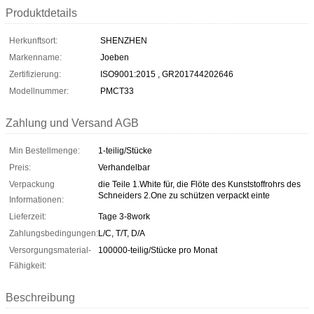
Produktdetails
Herkunftsort:
SHENZHEN
Markenname:
Joeben
Zertifizierung:
ISO9001:2015 , GR201744202646
Modellnummer:
PMCT33
Zahlung und Versand AGB
Min Bestellmenge:
1-teilig/Stücke
Preis:
Verhandelbar
Verpackung
die Teile 1.White für, die Flöte des Kunststoffrohrs des
Schneiders 2.One zu schützen verpackt einte
Informationen:
Lieferzeit:
Tage 3-8work
Zahlungsbedingungen:
L/C, T/T, D/A
Versorgungsmaterial-
100000-teilig/Stücke pro Monat
Fähigkeit:
Beschreibung