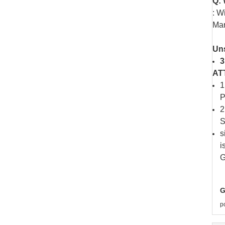
Q: 
: W
Mar
Uns
3
AT
1
P
2
S
s
i
G
G
p