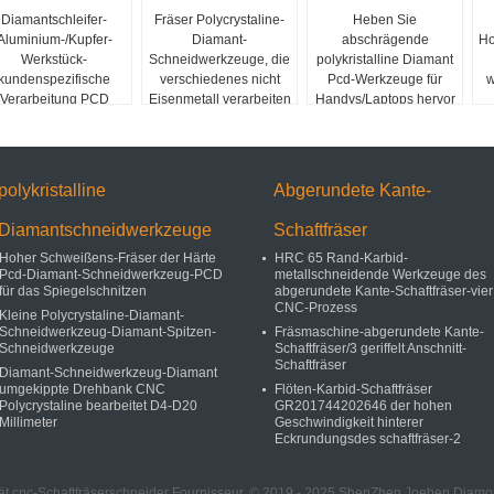
Diamantschleifer-
Fräser Polycrystaline-
Heben Sie
Aluminium-/Kupfer-
Diamant-
abschrägende
Ho
Werkstück-
Schneidwerkzeuge, die
polykristalline Diamant
kundenspezifische
verschiedenes nicht
Pcd-Werkzeuge für
w
Verarbeitung PCD
Eisenmetall verarbeiten
Handys/Laptops hervor
polykristalline
polykristalline
Abgerundete Kante-
Diamantschneidwerkzeuge
Schaftfräser
Hoher Schweißens-Fräser der Härte
HRC 65 Rand-Karbid-
Pcd-Diamant-Schneidwerkzeug-PCD
metallschneidende Werkzeuge des
für das Spiegelschnitzen
abgerundete Kante-Schaftfräser-vier 
CNC-Prozess
Kleine Polycrystaline-Diamant-
Schneidwerkzeug-Diamant-Spitzen-
Fräsmaschine-abgerundete Kante-
Schneidwerkzeuge
Schaftfräser/3 geriffelt Anschnitt-
Schaftfräser
Diamant-Schneidwerkzeug-Diamant
umgekippte Drehbank CNC
Flöten-Karbid-Schaftfräser
Polycrystaline bearbeitet D4-D20
GR201744202646 der hohen
Millimeter
Geschwindigkeit hinterer
Eckrundungsdes schaftfräser-2
tät cnc-Schaftfräserschneider Fournisseur. © 2019 - 2025 ShenZhen Joeben Diamond