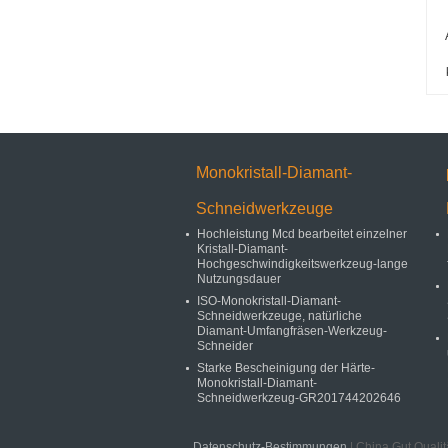
Monokristall-Diamant-
Schneidwerkzeuge
Hochleistung Mcd bearbeitet einzelner
Kristall-Diamant-
Hochgeschwindigkeitswerkzeug-lange
Nutzungsdauer
ISO-Monokristall-Diamant-
Schneidwerkzeuge, natürliche
Diamant-Umfangfräsen-Werkzeug-
Schneider
Starke Bescheinigung der Härte-
Monokristall-Diamant-
Schneidwerkzeug-GR201744202646
Datenschutz-Bestimmungen
| China Gut Quali