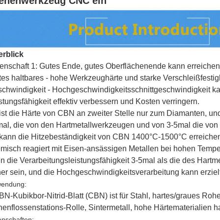
ehenwerkzeug CNC ein
rblick
enschaft 1: Gutes Ende, gutes Oberflächenende kann erreichen
tes haltbares - hohe Werkzeughärte und starke Verschleißfestigk
chwindigkeit - Hochgeschwindigkeitsschnittgeschwindigkeit ka
stungsfähigkeit effektiv verbessern und Kosten verringern.
 ist die Härte von CBN an zweiter Stelle nur zum Diamanten, und 
al, die von den Hartmetallwerkzeugen und von 3-5mal die vo
 kann die Hitzebeständigkeit von CBN 1400°C-1500°C erreichen
misch reagiert mit Eisen-ansässigen Metallen bei hohen Temp
n die Verarbeitungsleistungsfähigkeit 3-5mal als die des Hart
er sein, und die Hochgeschwindigkeitsverarbeitung kann erziel
endung:
N-Kubikbor-Nitrid-Blatt (CBN) ist für Stahl, hartes/graues Roh
enflossenstations-Rolle, Sintermetall, hohe Härtematerialien 
enschaften: