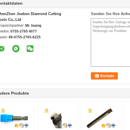
ontaktdaten
henZhen Joeben Diamond Cutting
Senden Sie Ihre Anfra
ools Co,.Ltd
nsprechpartner:
Mr. huang
elefon:
0755-2765 4077
axen:
86-0755-2765-6225
ndere Produkte