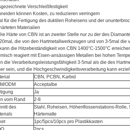
gezeichnete Verschleißfestigkeit
neiden können Kosten, zu reduzieren verringern
al für die Fertigung des duktilen Roheisens und der ununterbroc
härteten Materialien
Die Härte von CBN ist an zweiter Stelle nur zu der des Diamanten
20mal, die von den Hartmetallwerkzeugen und von 3-5mal die
 kann die Hitzebeständigkeit von CBN 1400°C-1500°C erreichen
misch reagiert mit Eisen-ansässigen Metallen bei hohen Temp
n die Verarbeitungsleistungsfähigkeit 3-5mal als die des Hart
er sein, und die Hochgeschwindigkeitsverarbeitung kann erziel
erial
CBN, PCBN, Karbid
M/ODM
Acceptalbe
tigung
Ja
in vom Rand
2-8
nitt des
Stahl, Roheisen, Höhenflossenstations-Rolle, 
erials
Härtematte
ket
1pc/5pcs/10pcs pro Plastikkasten
OQ
2pcs