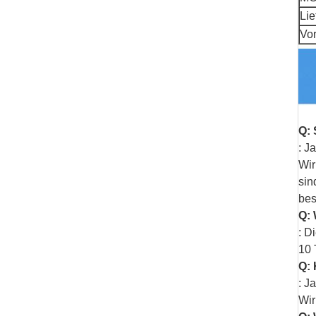
Lie
Vor
Q: 
: J
Wir
sin
bes
Q: 
: D
10 
Q: 
: J
Wir