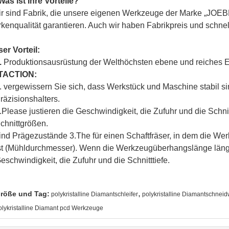
Was ist Ihre Vorteile?
ir sind Fabrik, die unsere eigenen Werkzeuge der Marke „
JOEB
kenqualität garantieren. Auch wir haben Fabrikpreis und schnel
er Vorteil:
.
Produktionsausrüstung der Welthöchsten ebene und reiches 
TACTION:
. vergewissern Sie sich, dass Werkstück und Maschine stabil s
räzisionshalters.
.Please justieren die Geschwindigkeit, die Zufuhr und die Schni
chnittgrößen.
ind Prägezustände 3.The für einen Schaftfräser, in dem die We
st (Mühldurchmesser). Wenn die Werkzeugüberhangslänge länger i
eschwindigkeit, die Zufuhr und die Schnitttiefe.
,
röße und Tag:
polykristalline Diamantschleifer
polykristalline Diamantschnei
olykristalline Diamant pcd Werkzeuge