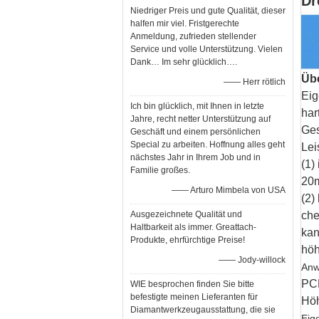
Dr
Niedriger Preis und gute Qualität, dieser
halfen mir viel. Fristgerechte
Anmeldung, zufrieden stellender
Service und volle Unterstützung. Vielen
Dank… Im sehr glücklich….
Übe
—— Herr rötlich
Eig
Ich bin glücklich, mit Ihnen in letzte
har
Jahre, recht netter Unterstützung auf
Ges
Geschäft und einem persönlichen
Special zu arbeiten. Hoffnung alles geht
Lei
nächstes Jahr in Ihrem Job und in
(1)
Familie großes.
20m
—— Arturo Mimbela von USA
(2)
Ausgezeichnete Qualität und
che
Haltbarkeit als immer. Greattach-
kan
Produkte, ehrfürchtige Preise!
höh
—— Jody-willock
Anw
PCB
WIE besprochen finden Sie bitte
befestigte meinen Lieferanten für
Höh
Diamantwerkzeugausstattung, die sie
Eig