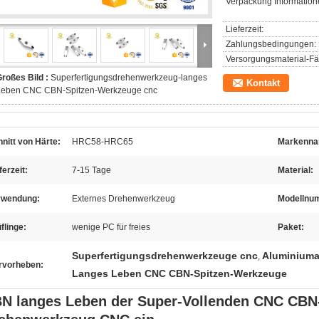
Verpackung Information
Lieferzeit:
Zahlungsbedingungen:
Versorgungsmaterial-Fäh
roßes Bild :
Superfertigungsdrehenwerkzeug-langes
Kontakt
Leben CNC CBN-Spitzen-Werkzeuge cnc
nitt von Härte:
HRC58-HRC65
Markenna
ferzeit:
7-15 Tage
Material:
rwendung:
Externes Drehenwerkzeug
Modellnu
flinge:
wenige PC für freies
Paket:
Superfertigungsdrehenwerkzeuge cnc
Aluminiuma
,
rvorheben:
Langes Leben CNC CBN-Spitzen-Werkzeuge
N langes Leben der Super-Vollenden CNC CBN-