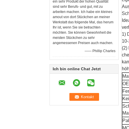
ein sehr Produkt der hohen Qualität
Aus
sind sehr Berufs- und gut, mit zu
arbeiten machen. Ich habe ein kleines
Sch
amout von dort Stückchen an meiner
Ide
Werkstatt das folgende Mal, das herum
ver
Ihr ist, wenn Sie sie betrachten
möchten. Sie können Gewohnheit die
1)
meisten Stückchen zu sehr
10-
angemessenen Preisen auch machen.
(2)
—— Phillip Charles
che
kan
höh
Ich bin online Chat Jetzt
Mat
OE
Fer
Ke
Sch
Mat
Pa
M