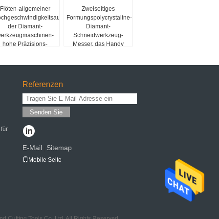
Flöten-allgemeiner
Zweiseitiges
chgeschwindigkeitsausschnitt
Formungspolycrystaline-
der Diamant-
Diamant-
erkzeugmaschinen-
Schneidwerkzeug-
hohe Präzisions-
Messer, das Handy
Gewohnheits-2
Shell verarbeitet
Referenzen
Senden Sie
für
E-Mail
Sitemap
|
Mobile Seite
 Cutting Tools Co,.Ltd. All Rights Reserved.