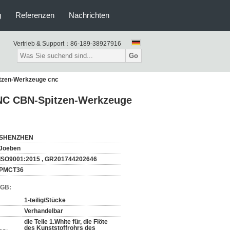
g
Referenzen
Nachrichten
Vertrieb & Support：
86-189-38927916
Go
tzen-Werkzeuge cnc
NC CBN-Spitzen-Werkzeuge
SHENZHEN
Joeben
ISO9001:2015 , GR201744202646
PMCT36
AGB:
1-teilig/Stücke
Verhandelbar
die Teile 1.White für, die Flöte
des Kunststoffrohrs des