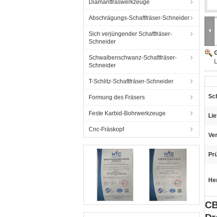
Diamantfräswerkzeuge
Abschrägungs-Schaftfräser-Schneider
Sich verjüngender Schaftfräser-
Schneider
G
Schwalbenschwanz-Schaftfräser-
Schneider
T-Schlitz-Schaftfräser-Schneider
Sch
Formung des Fräsers
Feste Karbid-Bohrwerkzeuge
Lie
Cnc-Fräskopf
Ve
Prü
He
CB