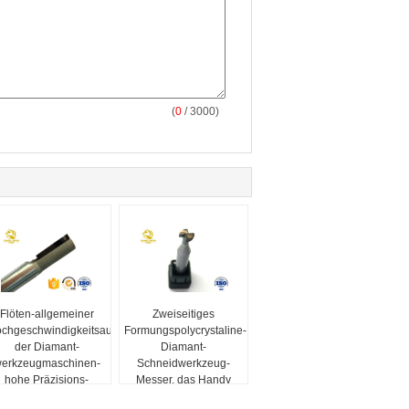
(
0
/ 3000)
Flöten-allgemeiner
Zweiseitiges
chgeschwindigkeitsausschnitt
Formungspolycrystaline-
der Diamant-
Diamant-
erkzeugmaschinen-
Schneidwerkzeug-
hohe Präzisions-
Messer, das Handy
Gewohnheits-2
Shell verarbeitet