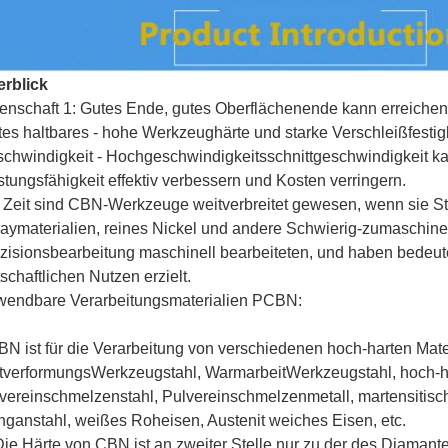
rblick
enschaft 1: Gutes Ende, gutes Oberflächenende kann erreichen
tes haltbares - hohe Werkzeughärte und starke Verschleißfestigk
chwindigkeit - Hochgeschwindigkeitsschnittgeschwindigkeit ka
stungsfähigkeit effektiv verbessern und Kosten verringern.
 Zeit sind CBN-Werkzeuge weitverbreitet gewesen, wenn sie St
aymaterialien, reines Nickel und andere Schwierig-zumaschine
zisionsbearbeitung maschinell bearbeiteten, und haben bedeu
tschaftlichen Nutzen erzielt.
endbare Verarbeitungsmaterialien PCBN:
N ist für die Verarbeitung von verschiedenen hoch-harten Mate
tverformungsWerkzeugstahl, WarmarbeitWerkzeugstahl, hoch-har
vereinschmelzenstahl, Pulvereinschmelzenmetall, martensitische
ganstahl, weißes Roheisen, Austenit weiches Eisen, etc.
Die Härte von CBN ist an zweiter Stelle nur zu der des Diamanten