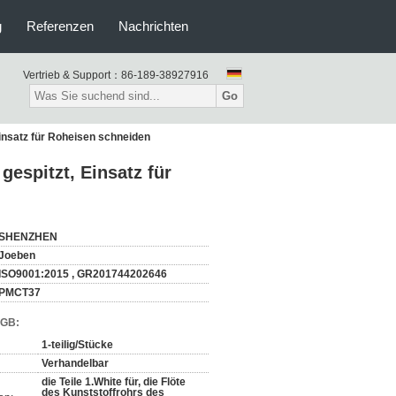
g
Referenzen
Nachrichten
Vertrieb & Support：
86-189-38927916
Go
nsatz für Roheisen schneiden
espitzt, Einsatz für
SHENZHEN
Joeben
ISO9001:2015 , GR201744202646
PMCT37
AGB:
1-teilig/Stücke
Verhandelbar
die Teile 1.White für, die Flöte
des Kunststoffrohrs des