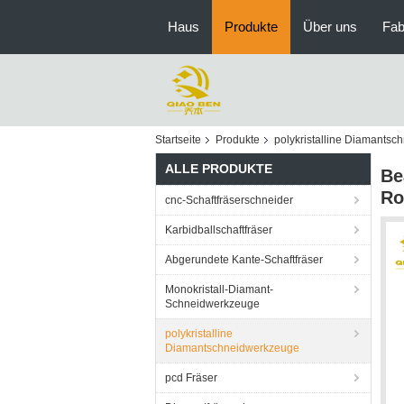
Haus
Produkte
Über uns
Fab
Startseite
Produkte
polykristalline Diamants
ALLE PRODUKTE
Be
Ro
cnc-Schaftfräserschneider
Karbidballschaftfräser
Abgerundete Kante-Schaftfräser
Monokristall-Diamant-
Schneidwerkzeuge
polykristalline
Diamantschneidwerkzeuge
pcd Fräser