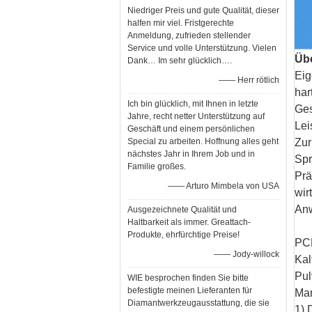
Niedriger Preis und gute Qualität, dieser
halfen mir viel. Fristgerechte
Anmeldung, zufrieden stellender
Service und volle Unterstützung. Vielen
Übe
Dank… Im sehr glücklich….
Eig
—— Herr rötlich
har
Ich bin glücklich, mit Ihnen in letzte
Ges
Jahre, recht netter Unterstützung auf
Lei
Geschäft und einem persönlichen
Special zu arbeiten. Hoffnung alles geht
Zur
nächstes Jahr in Ihrem Job und in
Spr
Familie großes.
Prä
—— Arturo Mimbela von USA
wir
Anw
Ausgezeichnete Qualität und
Haltbarkeit als immer. Greattach-
Produkte, ehrfürchtige Preise!
PCB
—— Jody-willock
Kal
Pul
WIE besprochen finden Sie bitte
befestigte meinen Lieferanten für
Man
Diamantwerkzeugausstattung, die sie
1) 