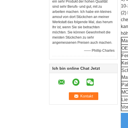
ein sehr Produkt der hohen Qualität
10-
sind sehr Berufs- und gut, mit zu
arbeiten machen. Ich habe ein kleines
(2)
amout von dort Stückchen an meiner
che
Werkstatt das folgende Mal, das herum
kan
Ihr ist, wenn Sie sie betrachten
möchten. Sie können Gewohnheit die
höh
meisten Stückchen zu sehr
Mat
angemessenen Preisen auch machen.
OE
—— Phillip Charles
Fer
Ke
Ich bin online Chat Jetzt
Sch
Mat
Pa
M
Lie
Vor