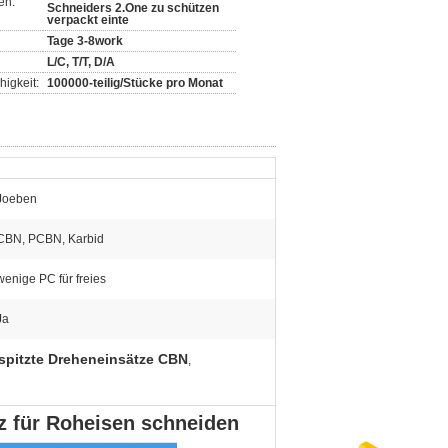
en:
Schneiders 2.One zu schützen
verpackt einte
Tage 3-8work
L/C, T/T, D/A
igkeit:
100000-teilig/Stücke pro Monat
Joeben
CBN, PCBN, Karbid
wenige PC für freies
Ja
spitzte Dreheneinsätze CBN
,
z für Roheisen schneiden