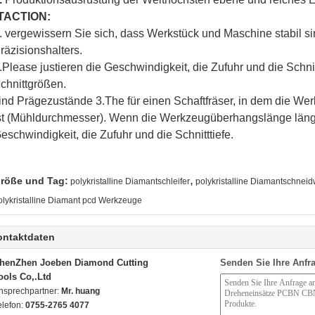
TACTION:
. vergewissern Sie sich, dass Werkstück und Maschine stabil s
räzisionshalters.
.Please justieren die Geschwindigkeit, die Zufuhr und die Schni
chnittgrößen.
ind Prägezustände 3.The für einen Schaftfräser, in dem die We
st (Mühldurchmesser). Wenn die Werkzeugüberhangslänge länger i
eschwindigkeit, die Zufuhr und die Schnitttiefe.
,
röße und Tag:
polykristalline Diamantschleifer
polykristalline Diamantschnei
olykristalline Diamant pcd Werkzeuge
ontaktdaten
henZhen Joeben Diamond Cutting
Senden Sie Ihre Anfra
ools Co,.Ltd
nsprechpartner:
Mr. huang
elefon:
0755-2765 4077