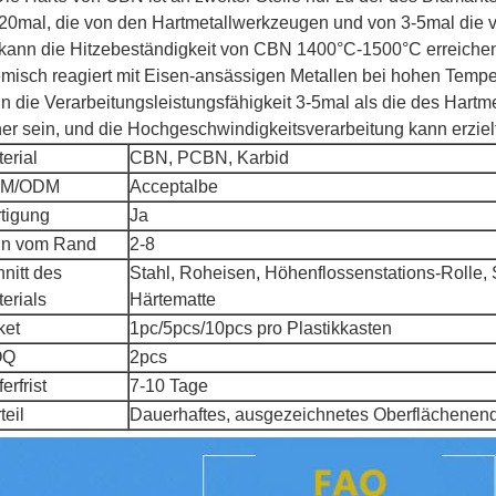
20mal, die von den Hartmetallwerkzeugen und von 3-5mal die
 kann die Hitzebeständigkeit von CBN 1400°C-1500°C erreichen
misch reagiert mit Eisen-ansässigen Metallen bei hohen Temp
n die Verarbeitungsleistungsfähigkeit 3-5mal als die des Hart
er sein, und die Hochgeschwindigkeitsverarbeitung kann erziel
erial
CBN, PCBN, Karbid
M/ODM
Acceptalbe
tigung
Ja
in vom Rand
2-8
nitt des
Stahl, Roheisen, Höhenflossenstations-Rolle, 
erials
Härtematte
ket
1pc/5pcs/10pcs pro Plastikkasten
OQ
2pcs
ferfrist
7-10 Tage
teil
Dauerhaftes, ausgezeichnetes Oberflächenende