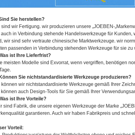
Sind Sie herstellen?
a sind wir Fertigung. wir produzieren unsere „
JOEBEN-
„Markenwe
 auch in Verbindung stehende Handelswerkzeuge für Kunden, we
d, wir sind sehr vertraute chinesische Marktwerkzeuge. wir no
ten passenden in Verbindung stehenden Werkzeuge für sie zu 
Was ist Ihre Lieferfrist?
ie meisten Modelle sind Exvorrat, wenn vergriffen, benötigen n
Tage.
Können Sie nichtstandardisierte Werkzeuge produzieren?
a können wir nichtstandardisierte Werkzeuge gemäß Ihrer Zeich
 können auch Design-Tools für Sie gemäß Ihrer Verwendungsa
Was ist Ihre Vorteile?
ir sind Fabrik, die unsere eigenen Werkzeuge der Marke „
JOEB
kenqualität garantieren. Auch wir haben Fabrikpreis und schnel
er Vorteil:
.
Produktionsausrüstung der Welthöchsten ebene und reiches 