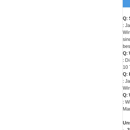
Q: 
: J
Wir
sin
bes
Q: 
: D
10 
Q: 
: J
Wir
Q: 
: W
Mar
Uns
3