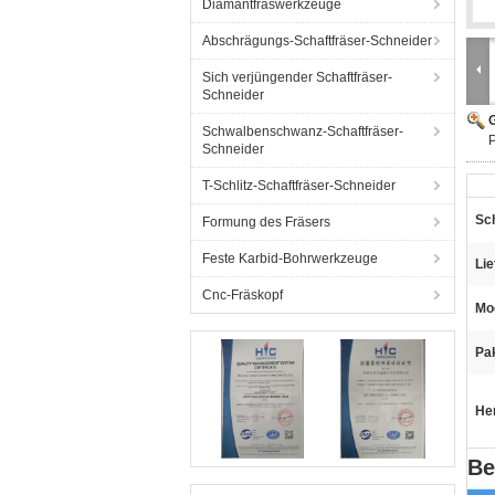
Diamantfräswerkzeuge
Abschrägungs-Schaftfräser-Schneider
Sich verjüngender Schaftfräser-
Schneider
G
Schwalbenschwanz-Schaftfräser-
P
Schneider
T-Schlitz-Schaftfräser-Schneider
Sch
Formung des Fräsers
Feste Karbid-Bohrwerkzeuge
Lie
Cnc-Fräskopf
Mo
Pa
He
Be