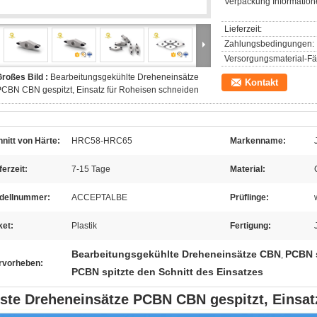
Verpackung Information
Lieferzeit:
Zahlungsbedingungen:
Versorgungsmaterial-Fäh
roßes Bild :
Bearbeitungsgekühlte Dreheneinsätze
Kontakt
CBN CBN gespitzt, Einsatz für Roheisen schneiden
nitt von Härte:
HRC58-HRC65
Markenname:
ferzeit:
7-15 Tage
Material:
dellnummer:
ACCEPTALBE
Prüflinge:
ket:
Plastik
Fertigung:
Bearbeitungsgekühlte Dreheneinsätze CBN
PCBN 
,
rvorheben:
PCBN spitzte den Schnitt des Einsatzes
ste Dreheneinsätze PCBN CBN gespitzt, Einsat