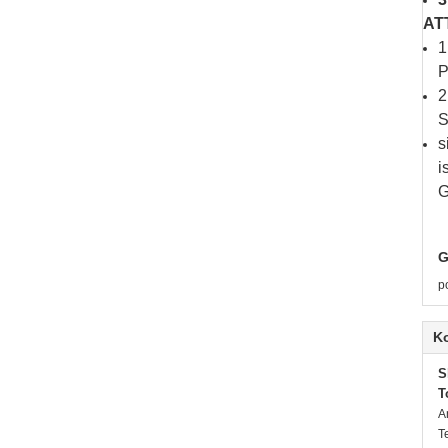
AT
1
P
2
S
s
i
G
G
p
K
S
T
A
T