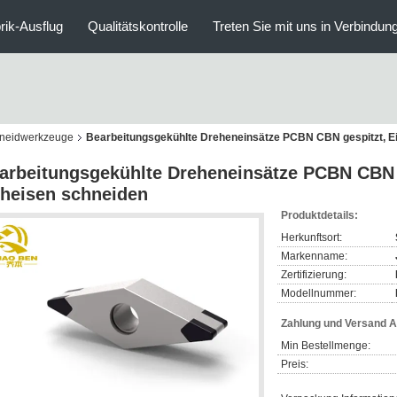
rik-Ausflug
Qualitätskontrolle
Treten Sie mit uns in Verbindun
chneidwerkzeuge
Bearbeitungsgekühlte Dreheneinsätze PCBN CBN gespitzt, Ei
arbeitungsgekühlte Dreheneinsätze PCBN CBN g
heisen schneiden
Produktdetails:
Herkunftsort:
Markenname:
Zertifizierung:
Modellnummer:
Zahlung und Versand 
Min Bestellmenge:
Preis: