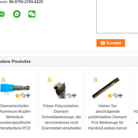
axen:
86-0755-2765-6225
ndere Produkte
Diamantschleifer-
Fräser Polycrystaline-
Heben Sie
Aluminium-/Kupfer-
Diamant-
abschrägende
Ho
Werkstück-
Schneidwerkzeuge, die
polykristalline Diamant
kundenspezifische
verschiedenes nicht
Pcd-Werkzeuge für
w
Verarbeitung PCD
Eisenmetall verarbeiten
Handys/Laptops hervor
polykristalline