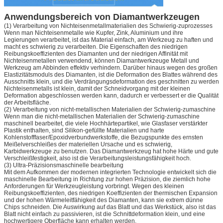
Anwendungsbereich von Diamantwerkzeugen
(1) Verarbeitung von Nichteisenmetallmaterialien des Schwierig-zuprozesses
Wenn man Nichteisenmetalle wie Kupfer, Zink, Aluminium und ihre
Legierungen verarbeitet, ist das Material einfach, am Werkzeug zu haften und
macht es schwierig zu verarbeiten. Die Eigenschaften des niedrigen
Reibungskoeffizienten des Diamanten und der niedrigen Affinität mit
Nichteisenmetallen verwendend, können Diamantwerkzeuge Metall und
Werkzeug am Abbinden effektiv verhindern. Darüber hinaus wegen des großen
Elastizitätsmoduls des Diamanten, ist die Deformation des Blattes während des
Ausschnitts klein, und die Verdrängungsdeformation des geschnitten zu werden
Nichteisenmetalls ist klein, damit der Schneidvorgang mit der kleinen
Deformation abgeschlossen werden kann, dadurch er verbessert er die Qualität
der Arbeitsfläche.
(2) Verarbeitung von nicht-metallischen Materialien der Schwierig-zumaschine
Wenn man die nicht-metallischen Materialien der Schwierig-zumaschine
maschinell bearbeitet, die viele Hochhärtepartikel, wie Glasfaser verstärkter
Plastik enthalten, sind Silikon-gefüllte Materialien und harte
Kohlenstofffaser/Epoxidverbundwerkstoffe, die Bezugspunkte des ernsten
Meißelverschleißes der materiellen Ursache und es schwierig,
Karbidwerkzeuge zu benutzen. Das Diamantwerkzeug hat hohe Härte und gute
Verschleißfestigkeit, also ist die Verarbeitungsleistungsfähigkeit hoch.
(3) Ultra-Präzisionsmaschinelle bearbeitung
Mit dem Aufkommen der modernen integrierten Technologie entwickelt sich die
maschinelle Bearbeitung in Richtung zur hohen Präzision, die ziemlich hohe
Anforderungen für Werkzeugleistung vorbringt. Wegen des kleinen
Reibungskoeffizienten, des niedrigen Koeffizienten der thermischen Expansion
und der hohen Wärmeleitfähigkeit des Diamanten, kann sie extrem dünne
Chips schneiden. Die Auswirkung auf das Blatt und das Werkstück, also ist das
Blatt nicht einfach zu passivieren, ist die Schnittdeformation klein, und eine
hochwertigere Oberfläche kann erhalten werden.