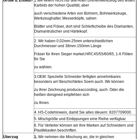
Größe u. Entwurf
1.We liefern nicht nur alle Arten Drehenwerkzeug des festen
Karbids der hohen Qualität, aber
auch verschiedene Arten von Bohrern, Bohrwerkzeuge,
Werkzeughalter, Messerköpfe, sahen
Blätter und Fräser, dort sind Schleifscheibe des Diamanten,
Diamantrutscher und Härtekopf.
2. Wir haben 0.02mm-25mm unterschiedlichen
Durchmesser und 38mm-150mm Länge
Fräser für Ihren Sieger market.HRC45/55/60/65, 1-6 Flöten
für Sie
zu wählen.
3.OEM: Spezielle Schneider fertigten annehmbares
besonders an! Beschichtetes Soem auch. Wir können
zu Ihrer Zeichnung produceaccording, auch. Oder die
heißen deisgned empfehlen sich
zu Ihnen.
4. HS-Codehinweis, damit Sie alles steuern: 8207709000.
5. Mischgröße und Eintippungen eine Reihe verfügbar.
6. Für Verteiler können wir Ihre Marken auf Schneidern und
Plastikkasten beschriften.
Überzug
1.
Wir nehmen die Mischung an, die in gleichen