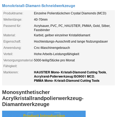
Monokristall-Diamant-Schneidwerkzeuge
Produktname:
Einzelne Polierstückchen Crystal Diamonds (MCD)
Wellenlänge:
40-70mm
Passend für:
Acrylsauer, PVC, PC, HAUSTIER, PMMA, Gold, Silber,
Fassbinder
Material:
Karbid, gelber einzelner Kristalldiamant
Eigenschaft:
Hochleistungs-Ausschnitt und lange Nutzungsdauer
Anwendung:
Cnc-Maschinengebrauch
Vorteil:
Hohe Arbeits-Leistungsfähigkeit
Versorgungsmaterial-
5000-teilig/Stücke pro Monat
Fähigkeit:
HAUSTIER Mono- Kristall-Diamond Cutting Tools
Markieren:
,
Acrylrand-Polierwerkzeug ISO9001 MCD
,
PMMA Mono- Kristall-Diamond Cutting Tools
Monosynthetischer
Acrylkristallrandpolierwerkzeug-
Diamantwerkzeuge