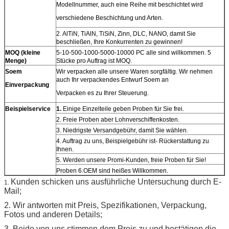
Modellnummer, auch eine Reihe mit beschichtet wird
verschiedene Beschichtung und Arten.
2. AlTiN, TiAlN, TiSiN, Zinn, DLC, NANO, damit Sie
beschließen, Ihre Konkurrenten zu gewinnen!
MOQ (kleine
5-10-500-1000-5000-10000 PC alle sind willkommen. 5
Menge)
Stücke pro Auftrag ist MOQ.
Soem
Wir verpacken alle unsere Waren sorgfältig. Wir nehmen
auch Ihr verpackendes Entwurf Soem an
Einverpackung
Verpacken es zu Ihrer Steuerung.
Beispielservice
1.
Einige Einzelteile geben Proben für Sie frei.
2. Freie Proben aber Lohnverschiffenkosten.
3. Niedrigste Versandgebühr, damit Sie wählen.
4. Auftrag zu uns, Beispielgebühr ist- Rückerstattung zu
Ihnen.
5. Werden unsere Promi-Kunden, freie Proben für Sie!
Proben 6.OEM sind heißes Willkommen.
Kunden schicken uns ausführliche Untersuchung durch E-
1.
Mail;
2. Wir antworten mit Preis, Spezifikationen, Verpackung,
Fotos und anderen Details;
3. Beide von uns stimmen dem Preis zu und bestätigen die