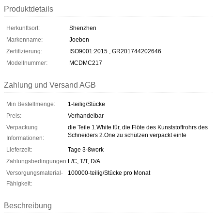
Produktdetails
Herkunftsort:
Shenzhen
Markenname:
Joeben
Zertifizierung:
ISO9001:2015 , GR201744202646
Modellnummer:
MCDMC217
Zahlung und Versand AGB
Min Bestellmenge:
1-teilig/Stücke
Preis:
Verhandelbar
Verpackung
die Teile 1.White für, die Flöte des Kunststoffrohrs des
Schneiders 2.One zu schützen verpackt einte
Informationen:
Lieferzeit:
Tage 3-8work
Zahlungsbedingungen:
L/C, T/T, D/A
Versorgungsmaterial-
100000-teilig/Stücke pro Monat
Fähigkeit:
Beschreibung