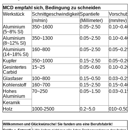
MCD empfahl sich, Bedingung zu schneiden
Werkstück
Schnittgeschwindigkeit
Spantiefe
Vorschubz
(m/min)
(Millimeter)
(mm/rev)
Aluminium
350~1600
0.05~2.50
0.10~0.40
(5~8% SI)
Aluminium
350~1300
0.05~2.50
0.10~0.40
(8~12% SI)
Aluminium
160~800
0.05~2.50
0.05~0.25
(14~18% SI)
Kupfer
350~1000
0.15~2.50
0.05~0.20
Gesintertes
15~25
0.05~0.60
0.10~0.20
Carbid
Glasfaser
100~800
0.15~0.50
0.03~0.25
Kohlenstoff
160~700
0.15~2.50
0.15~0.40
Hohes
70~250
0.05~1.50
0.03~0.15
Aluminium
Keramik
Holz
1000-2500
0.2~5.0
010~0.50
Willkommen und Glückwünsche! Sie fanden uns eine Berufsfabrik!