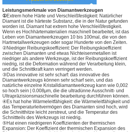
Leistungsmerkmale von Diamantwerkzeugen
①
Extrem hohe Härte und Verschleißfestigkeit: Natürlicher
Diamant ist die härteste Substanz, die in der Natur gefunden
worden ist. Diamant hat extrem hohe Verschleißfestigkeit.
Wenn es Hochhärtematerialien maschinell bearbeitet, ist das
Leben von Diamantwerkzeugen 10 bis 100mal, die von den
Hartmetallwerkzeugen oder sogar Hunderte von den Zeiten.
②Niedriger Reibungskoeffizient: Der Reibungskoeffizient
zwischen Diamanten und etwas Nichteisenmetallen ist
niedriger als andere Werkzeuge, ist der Reibungskoeffizient
niedrig, ist die Deformation während der Verarbeitung klein,
und die Schnittkraft kann verringert werden.
③Das innovative ist sehr scharf: das innovative des
Diamantwerkzeugs können sehr scharf sein, und das
natürliche einzelne Kristalldiamantwerkzeug kann wie 0,002
so hoch sein | 0.008μm, die die ultradünne Ausschnitt- und
Ultrapräzisionsmaschinelle bearbeitung durchführen können.
④Es hat hohe Wärmeleitfähigkeit: die Wärmeleitfähigkeit und
das Temperaturleitvermögen des Diamanten sind hoch, wird
die Schnitthitze leicht zerstreut, und die Temperatur des
Schnittteils des Werkzeugs ist niedrig.
⑤Hat einen niedrigeren Koeffizienten der thermischen
Expansion: Der Koeffizient der thermischen Expansion des