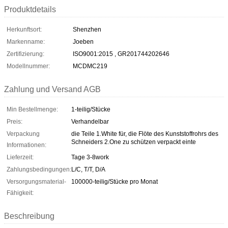
Produktdetails
Herkunftsort:
Shenzhen
Markenname:
Joeben
Zertifizierung:
ISO9001:2015 , GR201744202646
Modellnummer:
MCDMC219
Zahlung und Versand AGB
Min Bestellmenge:
1-teilig/Stücke
Preis:
Verhandelbar
Verpackung
die Teile 1.White für, die Flöte des Kunststoffrohrs des
Schneiders 2.One zu schützen verpackt einte
Informationen:
Lieferzeit:
Tage 3-8work
Zahlungsbedingungen:
L/C, T/T, D/A
Versorgungsmaterial-
100000-teilig/Stücke pro Monat
Fähigkeit:
Beschreibung