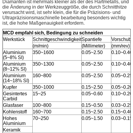
Diamanten ist mehrmals kleiner als der des Hartmetalls, und
die Änderung in der Werkzeuggröße, die durch Schnitthitze
verursacht wird, ist sehr klein, die für die Präzisions- und
Ultrapräzisionsmaschinelle bearbeitung besonders wichtig
ist, die hohe Maßgenauigkeit erfordern.
MCD empfahl sich, Bedingung zu schneiden
Werkstück
Schnittgeschwindigkeit
Spantiefe
Vorschubz
(m/min)
(Millimeter)
(mm/rev)
Aluminium
350~1600
0.05~2.50
0.10~0.40
(5~8% SI)
Aluminium
350~1300
0.05~2.50
0.10~0.40
(8~12% SI)
Aluminium
160~800
0.05~2.50
0.05~0.25
(14~18% SI)
Kupfer
350~1000
0.15~2.50
0.05~0.20
Gesintertes
15~25
0.05~0.60
0.10~0.20
Carbid
Glasfaser
100~800
0.15~0.50
0.03~0.25
Kohlenstoff
160~700
0.15~2.50
0.15~0.40
Hohes
70~250
0.05~1.50
0.03~0.15
Aluminium
Keramik