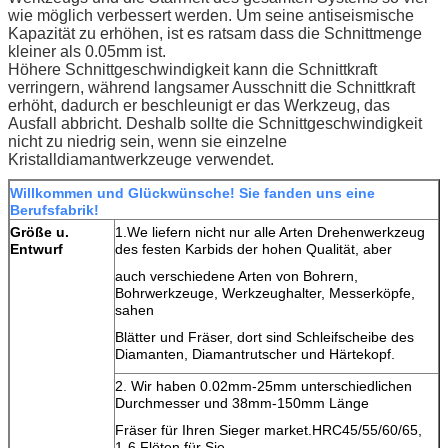
wie möglich verbessert werden. Um seine antiseismische
Kapazität zu erhöhen, ist es ratsam dass die Schnittmenge
kleiner als 0.05mm ist.
Höhere Schnittgeschwindigkeit kann die Schnittkraft
verringern, während langsamer Ausschnitt die Schnittkraft
erhöht, dadurch er beschleunigt er das Werkzeug, das
Ausfall abbricht. Deshalb sollte die Schnittgeschwindigkeit
nicht zu niedrig sein, wenn sie einzelne
Kristalldiamantwerkzeuge verwendet.
Willkommen und Glückwünsche! Sie fanden uns eine
Berufsfabrik!
Größe u.
1.We liefern nicht nur alle Arten Drehenwerkzeug
Entwurf
des festen Karbids der hohen Qualität, aber
auch verschiedene Arten von Bohrern,
Bohrwerkzeuge, Werkzeughalter, Messerköpfe,
sahen
Blätter und Fräser, dort sind Schleifscheibe des
Diamanten, Diamantrutscher und Härtekopf.
2. Wir haben 0.02mm-25mm unterschiedlichen
Durchmesser und 38mm-150mm Länge
Fräser für Ihren Sieger market.HRC45/55/60/65,
1-6 Flöten für Sie