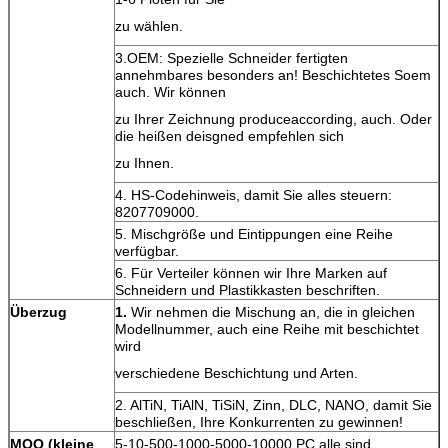
zu wählen.
3.OEM: Spezielle Schneider fertigten
annehmbares besonders an! Beschichtetes Soem
auch. Wir können
zu Ihrer Zeichnung produceaccording, auch. Oder
die heißen deisgned empfehlen sich
zu Ihnen.
4. HS-Codehinweis, damit Sie alles steuern:
8207709000.
5. Mischgröße und Eintippungen eine Reihe
verfügbar.
6. Für Verteiler können wir Ihre Marken auf
Schneidern und Plastikkasten beschriften.
Überzug
1.
Wir nehmen die Mischung an, die in gleichen
Modellnummer, auch eine Reihe mit beschichtet
wird
verschiedene Beschichtung und Arten.
2. AlTiN, TiAlN, TiSiN, Zinn, DLC, NANO, damit Sie
beschließen, Ihre Konkurrenten zu gewinnen!
MOQ (kleine
5-10-500-1000-5000-10000 PC alle sind