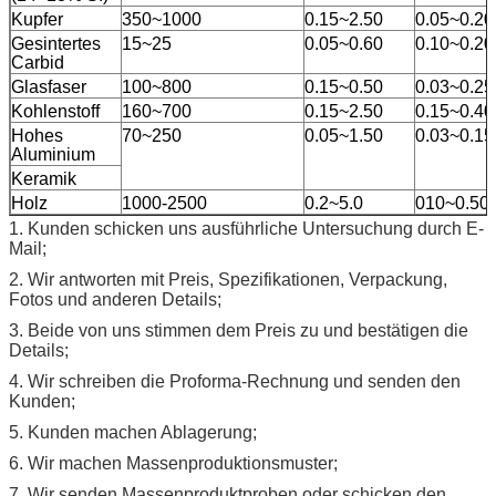
Kupfer
350~1000
0.15~2.50
0.05~0.20
Gesintertes
15~25
0.05~0.60
0.10~0.20
Carbid
Glasfaser
100~800
0.15~0.50
0.03~0.25
Kohlenstoff
160~700
0.15~2.50
0.15~0.40
Hohes
70~250
0.05~1.50
0.03~0.15
Aluminium
Keramik
Holz
1000-2500
0.2~5.0
010~0.50
1.
Kunden schicken uns ausführliche Untersuchung durch E-
Mail;
2.
Wir antworten mit Preis, Spezifikationen, Verpackung,
Fotos und anderen Details;
3. Beide von uns stimmen dem Preis zu und bestätigen die
Details;
4. Wir schreiben die Proforma-Rechnung und senden den
Kunden;
5. Kunden machen Ablagerung;
6. Wir machen Massenproduktionsmuster;
7. Wir senden Massenproduktproben oder schicken den