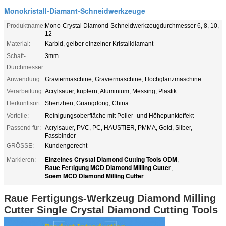
Monokristall-Diamant-Schneidwerkzeuge
Produktname:
Mono-Crystal Diamond-Schneidwerkzeugdurchmesser 6, 8, 10,
12
Material:
Karbid, gelber einzelner Kristalldiamant
Schaft-
3mm
Durchmesser:
Anwendung:
Graviermaschine, Graviermaschine, Hochglanzmaschine
Verarbeitung:
Acrylsauer, kupfern, Aluminium, Messing, Plastik
Herkunftsort:
Shenzhen, Guangdong, China
Vorteile:
Reinigungsoberfläche mit Polier- und Höhepunkteffekt
Passend für:
Acrylsauer, PVC, PC, HAUSTIER, PMMA, Gold, Silber,
Fassbinder
GRÖSSE:
Kundengerecht
Einzelnes Crystal Diamond Cutting Tools ODM
Markieren:
,
Raue Fertigung MCD Diamond Milling Cutter
,
Soem MCD Diamond Milling Cutter
Raue Fertigungs-Werkzeug Diamond Milling
Cutter Single Crystal Diamond Cutting Tools