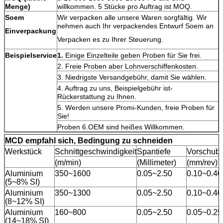
Menge)
willkommen. 5 Stücke pro Auftrag ist MOQ.
Soem
Wir verpacken alle unsere Waren sorgfältig. Wir
nehmen auch Ihr verpackendes Entwurf Soem an
Einverpackung
Verpacken es zu Ihrer Steuerung.
Beispielservice
1.
Einige Einzelteile geben Proben für Sie frei.
2. Freie Proben aber Lohnverschiffenkosten.
3. Niedrigste Versandgebühr, damit Sie wählen.
4. Auftrag zu uns, Beispielgebühr ist-
Rückerstattung zu Ihnen.
5. Werden unsere Promi-Kunden, freie Proben für
Sie!
Proben 6.OEM sind heißes Willkommen.
MCD empfahl sich, Bedingung zu schneiden
Werkstück
Schnittgeschwindigkeit
Spantiefe
Vorschubz
(m/min)
(Millimeter)
(mm/rev)
Aluminium
350~1600
0.05~2.50
0.10~0.40
(5~8% SI)
Aluminium
350~1300
0.05~2.50
0.10~0.40
(8~12% SI)
Aluminium
160~800
0.05~2.50
0.05~0.25
(14~18% SI)