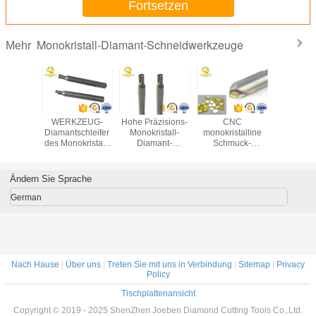
Fortsetzen
Monokristall-Diamant-Schneidwerkzeuge
Mehr
licher
WERKZEUG-
Hohe Präzisions-
CNC
CNC
ystall-
Diamantschleifer
Monokristall-
monokristalline
Diamantsc
onokristall
des Monokristall-
Diamant-
Schmuck-
für Monokr
 Turning
Diamant-
Schneidwerkzeug-
Schneidwerkzeuge
ol-
Fräserpräzisionsdiamantausschnitts
Monokristall-
des Diamant-
rkzeugmaschinenhöhepunkte
Drehenfür Verkauf
Diamant-Fräser
Schneidwerkzeug-
Ändern Sie Sprache
einzelnen Kristall-
MCD
German
Nach Hause
|
Über uns
|
Treten Sie mit uns in Verbindung
|
Sitemap
|
Privacy
Policy
Tischplattenansicht
Copyright © 2019 - 2025 ShenZhen Joeben Diamond Cutting Tools Co,.Ltd.