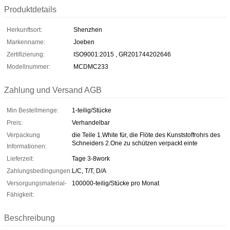
Produktdetails
Herkunftsort:
Shenzhen
Markenname:
Joeben
Zertifizierung:
ISO9001:2015 , GR201744202646
Modellnummer:
MCDMC233
Zahlung und Versand AGB
Min Bestellmenge:
1-teilig/Stücke
Preis:
Verhandelbar
Verpackung
die Teile 1.White für, die Flöte des Kunststoffrohrs des
Schneiders 2.One zu schützen verpackt einte
Informationen:
Lieferzeit:
Tage 3-8work
Zahlungsbedingungen:
L/C, T/T, D/A
Versorgungsmaterial-
100000-teilig/Stücke pro Monat
Fähigkeit:
Beschreibung