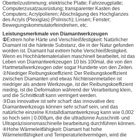
Oberteilzustimmung; elektrische Platte; Fahrzeugplatte;
Computerzusatzausrüstung; transparenter Kasten des
Computers; Acrylpolieren; Abschrägung des Hochglanzes
des Acryls (Plexiglas) (Polnisch); Linsen; Fenster;
Bewegungskommutatorfeindrehen, etc.
Leistungsmerkmale von Diamantwerkzeugen
①
Extrem hohe Härte und Verschleißfestigkeit: Natürlicher
Diamant ist die härteste Substanz, die in der Natur gefunden
worden ist. Diamant hat extrem hohe Verschleißfestigkeit.
Wenn es Hochhärtematerialien maschinell bearbeitet, ist das
Leben von Diamantwerkzeugen 10 bis 100mal, die von den
Hartmetallwerkzeugen oder sogar Hunderte von den Zeiten.
②Niedriger Reibungskoeffizient: Der Reibungskoeffizient
zwischen Diamanten und etwas Nichteisenmetallen ist
niedriger als andere Werkzeuge, ist der Reibungskoeffizient
niedrig, ist die Deformation während der Verarbeitung klein,
und die Schnittkraft kann verringert werden.
③Das innovative ist sehr scharf: das innovative des
Diamantwerkzeugs können sehr scharf sein, und das
natürliche einzelne Kristalldiamantwerkzeug kann wie 0,002
so hoch sein | 0.008μm, die die ultradünne Ausschnitt- und
Ultrapräzisionsmaschinelle bearbeitung durchführen können.
④Hohe Wärmeleitfähigkeit: Diamant hat hohe
Wärmeleitfähigkeit und Temperaturleitvermögen, wird die