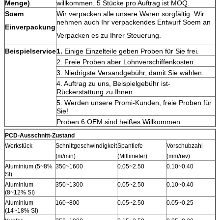
Menge)
willkommen. 5 Stücke pro Auftrag ist MOQ.
Soem
Wir verpacken alle unsere Waren sorgfältig. Wir
nehmen auch Ihr verpackendes Entwurf Soem an
Einverpackung
Verpacken es zu Ihrer Steuerung.
Beispielservice
1.
Einige Einzelteile geben Proben für Sie frei.
2. Freie Proben aber Lohnverschiffenkosten.
3. Niedrigste Versandgebühr, damit Sie wählen.
4. Auftrag zu uns, Beispielgebühr ist-
Rückerstattung zu Ihnen.
5. Werden unsere Promi-Kunden, freie Proben für
Sie!
Proben 6.OEM sind heißes Willkommen.
PCD-Ausschnitt-Zustand
Werkstück
Schnittgeschwindigkeit
Spantiefe
Vorschubzahl
(m/min)
(Millimeter)
(mm/rev)
Aluminium (5~8%
350~1600
0.05~2.50
0.10~0.40
SI)
Aluminium
350~1300
0.05~2.50
0.10~0.40
(8~12% SI)
Aluminium
160~800
0.05~2.50
0.05~0.25
(14~18% SI)