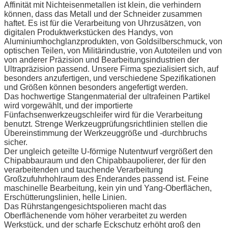
Affinität mit Nichteisenmetallen ist klein, die verhindern
können, dass das Metall und der Schneider zusammen
haftet. Es ist für die Verarbeitung von Uhrzusätzen, von
digitalen Produktwerkstücken des Handys, von
Aluminiumhochglanzprodukten, von Goldsilberschmuck, von
optischen Teilen, von Militärindustrie, von Autoteilen und von
von anderer Präzision und Bearbeitungsindustrien der
Ultrapräzision passend. Unsere Firma spezialisiert sich, auf
besonders anzufertigen, und verschiedene Spezifikationen
und Größen können besonders angefertigt werden.
Das hochwertige Stangenmaterial der ultrafeinen Partikel
wird vorgewählt, und der importierte
Fünfachsenwerkzeugschleifer wird für die Verarbeitung
benutzt. Strenge Werkzeugprüfungsrichtlinien stellen die
Übereinstimmung der Werkzeuggröße und -durchbruchs
sicher.
Der ungleich geteilte U-förmige Nutentwurf vergrößert den
Chipabbauraum und den Chipabbaupolierer, der für den
verarbeitenden und tauchende Verarbeitung
Großzufuhrhohlraum des Enderandes passend ist. Feine
maschinelle Bearbeitung, kein yin und Yang-Oberflächen,
Erschütterungslinien, helle Linien.
Das Rührstangengesichtspolieren macht das
Oberflächenende vom höher verarbeitet zu werden
Werkstück, und der scharfe Eckschutz erhöht groß den