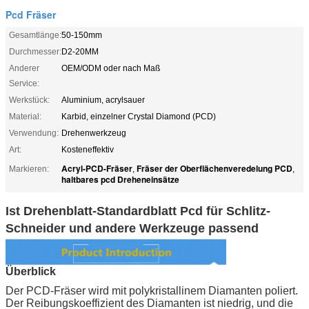
Pcd Fräser
Gesamtlänge:
50-150mm
Durchmesser:
D2-20MM
Anderer
OEM/ODM oder nach Maß
Service:
Werkstück:
Aluminium, acrylsauer
Material:
Karbid, einzelner Crystal Diamond (PCD)
Verwendung:
Drehenwerkzeug
Art:
Kosteneffektiv
Acryl-PCD-Fräser
Fräser der Oberflächenveredelung PCD
Markieren:
,
,
haltbares pcd Dreheneinsätze
Ist Drehenblatt-Standardblatt Pcd für Schlitz-
Schneider und andere Werkzeuge passend
Überblick
Der PCD-Fräser wird mit polykristallinem Diamanten poliert.
Der Reibungskoeffizient des Diamanten ist niedrig, und die