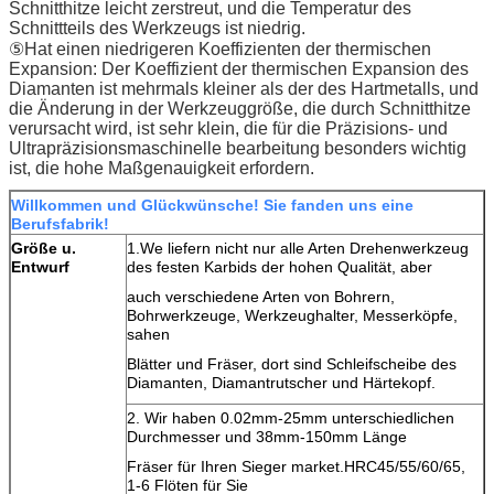
Schnitthitze leicht zerstreut, und die Temperatur des
Schnittteils des Werkzeugs ist niedrig.
⑤Hat einen niedrigeren Koeffizienten der thermischen
Expansion: Der Koeffizient der thermischen Expansion des
Diamanten ist mehrmals kleiner als der des Hartmetalls, und
die Änderung in der Werkzeuggröße, die durch Schnitthitze
verursacht wird, ist sehr klein, die für die Präzisions- und
Ultrapräzisionsmaschinelle bearbeitung besonders wichtig
ist, die hohe Maßgenauigkeit erfordern.
Willkommen und Glückwünsche! Sie fanden uns eine
Berufsfabrik!
Größe u.
1.We liefern nicht nur alle Arten Drehenwerkzeug
Entwurf
des festen Karbids der hohen Qualität, aber
auch verschiedene Arten von Bohrern,
Bohrwerkzeuge, Werkzeughalter, Messerköpfe,
sahen
Blätter und Fräser, dort sind Schleifscheibe des
Diamanten, Diamantrutscher und Härtekopf.
2. Wir haben 0.02mm-25mm unterschiedlichen
Durchmesser und 38mm-150mm Länge
Fräser für Ihren Sieger market.HRC45/55/60/65,
1-6 Flöten für Sie