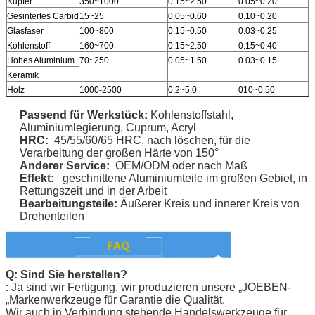
Kupfer
350~1000
0.15~2.50
0.05~0.20
Gesintertes Carbid
15~25
0.05~0.60
0.10~0.20
Glasfaser
100~800
0.15~0.50
0.03~0.25
Kohlenstoff
160~700
0.15~2.50
0.15~0.40
Hohes Aluminium
70~250
0.05~1.50
0.03~0.15
Keramik
Holz
1000-2500
0.2~5.0
010~0.50
Passend für
Werkstück
:
Kohlenstoffstahl,
Aluminiumlegierung, Cuprum, Acryl
HRC:
45/55/60/65 HRC,
nach löschen, für die
Verarbeitung der großen Härte von 150°
Anderer Service:
OEM/ODM oder nach Maß
Effekt:
geschnittene Aluminiumteile im großen Gebiet, in
Rettungszeit und in der Arbeit
Bearbeitungsteile:
Äußerer Kreis und innerer Kreis von
Drehenteilen
Q: Sind Sie herstellen?
: Ja sind wir Fertigung. wir produzieren unsere „
JOEBEN-
„Markenwerkzeuge für Garantie die Qualität.
Wir auch in Verbindung stehende Handelswerkzeuge für