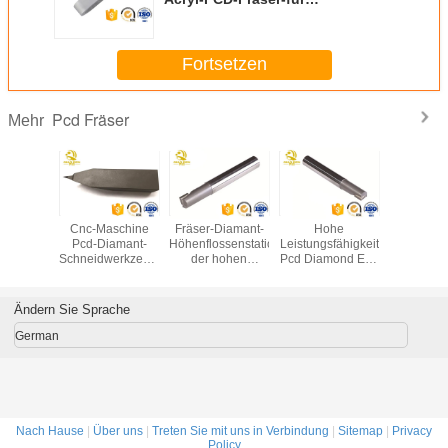
Oberflächenveredelung
Fortsetzen
Pcd Fräser
Mehr
r CNC
Cnc-Maschine
Fräser-Diamant-
Hohe
45 
talliner
Pcd-Diamant-
Höhenflossenstationseinzelschneidwerkzeug
Leistungsfähigkeit
Abschrägu
 Inserts
Schneidwerkzeug-
der hohen
Pcd Diamond End
hoh
tmetall-
polykristallines
Präzisions-PCD
Mills D2-20MM für
Oberfläc
CD
indexierbares
kupfernen
PCD-Fräs
Drehenwerkzeug
Aluminiumausschnitt
Ändern Sie Sprache
German
Nach Hause
|
Über uns
|
Treten Sie mit uns in Verbindung
|
Sitemap
|
Privacy
Policy