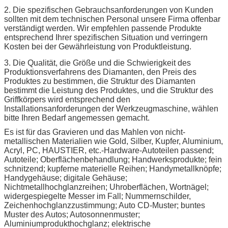
2. Die spezifischen Gebrauchsanforderungen von Kunden
sollten mit dem technischen Personal unsere Firma offenbar
verständigt werden. Wir empfehlen passende Produkte
entsprechend Ihrer spezifischen Situation und verringern
Kosten bei der Gewährleistung von Produktleistung.
3. Die Qualität, die Größe und die Schwierigkeit des
Produktionsverfahrens des Diamanten, den Preis des
Produktes zu bestimmen, die Struktur des Diamanten
bestimmt die Leistung des Produktes, und die Struktur des
Griffkörpers wird entsprechend den
Installationsanforderungen der Werkzeugmaschine, wählen
bitte Ihren Bedarf angemessen gemacht.
Es ist für das Gravieren und das Mahlen von nicht-
metallischen Materialien wie Gold, Silber, Kupfer, Aluminium,
Acryl, PC, HAUSTIER, etc.-Hardware-Autoteilen passend;
Autoteile; Oberflächenbehandlung; Handwerksprodukte; fein
schnitzend; kupferne materielle Reihen; Handymetallknöpfe;
Handygehäuse; digitale Gehäuse;
Nichtmetallhochglanzreihen; Uhroberflächen, Wortnägel;
widergespiegelte Messer im Fall; Nummernschilder,
Zeichenhochglanzzustimmung; Auto CD-Muster; buntes
Muster des Autos; Autosonnenmuster;
Aluminiumprodukthochglanz; elektrische