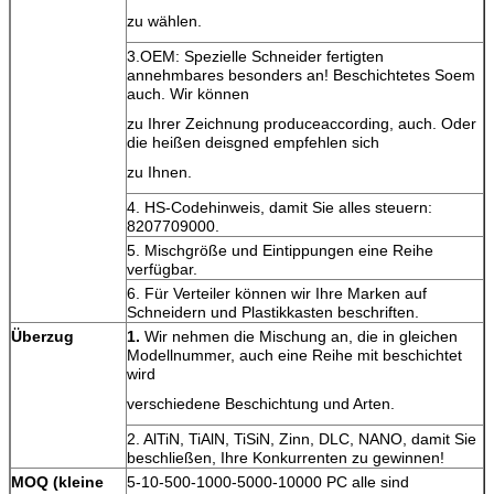
zu wählen.
3.OEM: Spezielle Schneider fertigten
annehmbares besonders an! Beschichtetes Soem
auch. Wir können
zu Ihrer Zeichnung produceaccording, auch. Oder
die heißen deisgned empfehlen sich
zu Ihnen.
4. HS-Codehinweis, damit Sie alles steuern:
8207709000.
5. Mischgröße und Eintippungen eine Reihe
verfügbar.
6. Für Verteiler können wir Ihre Marken auf
Schneidern und Plastikkasten beschriften.
Überzug
1.
Wir nehmen die Mischung an, die in gleichen
Modellnummer, auch eine Reihe mit beschichtet
wird
verschiedene Beschichtung und Arten.
2. AlTiN, TiAlN, TiSiN, Zinn, DLC, NANO, damit Sie
beschließen, Ihre Konkurrenten zu gewinnen!
MOQ (kleine
5-10-500-1000-5000-10000 PC alle sind