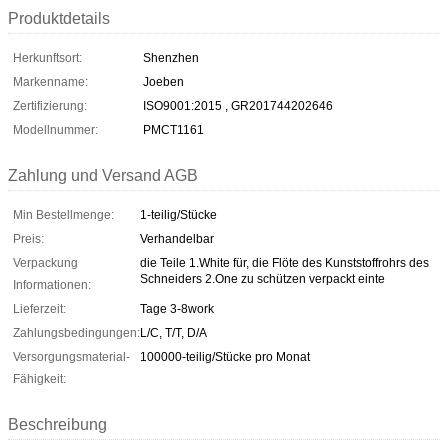
Produktdetails
Herkunftsort:
Shenzhen
Markenname:
Joeben
Zertifizierung:
ISO9001:2015 , GR201744202646
Modellnummer:
PMCT1161
Zahlung und Versand AGB
Min Bestellmenge:
1-teilig/Stücke
Preis:
Verhandelbar
Verpackung
die Teile 1.White für, die Flöte des Kunststoffrohrs des
Schneiders 2.One zu schützen verpackt einte
Informationen:
Lieferzeit:
Tage 3-8work
Zahlungsbedingungen:
L/C, T/T, D/A
Versorgungsmaterial-
100000-teilig/Stücke pro Monat
Fähigkeit:
Beschreibung