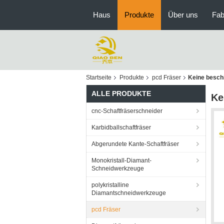
Haus
Produkte
Über uns
Fab
Startseite
Produkte
pcd Fräser
Keine besch
ALLE PRODUKTE
Ke
cnc-Schaftfräserschneider
Karbidballschaftfräser
Abgerundete Kante-Schaftfräser
Monokristall-Diamant-
Schneidwerkzeuge
polykristalline
Diamantschneidwerkzeuge
pcd Fräser