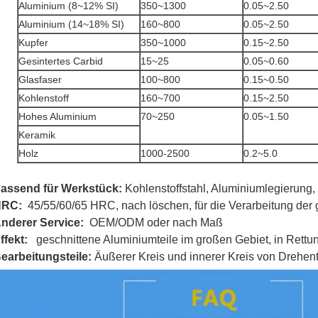
Aluminium (8~12% SI)
350~1300
0.05~2.50
Aluminium (14~18% SI)
160~800
0.05~2.50
Kupfer
350~1000
0.15~2.50
Gesintertes Carbid
15~25
0.05~0.60
Glasfaser
100~800
0.15~0.50
Kohlenstoff
160~700
0.15~2.50
Hohes Aluminium
70~250
0.05~1.50
Keramik
Holz
1000-2500
0.2~5.0
assend für
Werkstück
:
Kohlenstoffstahl, Aluminiumlegierung,
HRC:
45/55/60/65 HRC,
nach löschen, für die Verarbeitung der
nderer Service:
OEM/ODM oder nach Maß
ffekt:
geschnittene Aluminiumteile im großen Gebiet, in Rettun
earbeitungsteile:
Äußerer Kreis und innerer Kreis von Drehent