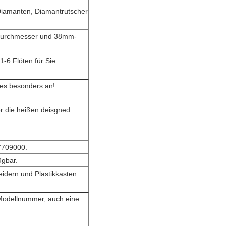
 Diamanten, Diamantrutscher
 Durchmesser und 38mm-
-6 Flöten für Sie
res besonders an!
r die heißen deisgned
07709000.
ügbar.
eidern und Plastikkasten
 Modellnummer, auch eine