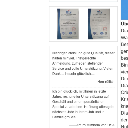
Übe
Dia
Wär
Bea
gen
Niedriger Preis und gute Qualität, dieser
bes
halfen mir viel. Fristgerechte
Anmeldung, zufrieden stellender
Bin
Service und volle Unterstützung. Vielen
vie
Dank… Im sehr glücklich….
Dir
—— Herr rötlich
Dia
Ich bin glücklich, mit Ihnen in letzte
Ori
Jahre, recht netter Unterstützung auf
Kri
Geschäft und einem persönlichen
kna
Special zu arbeiten. Hoffnung alles geht
nächstes Jahr in Ihrem Job und in
Dia
Familie großes.
der
—— Arturo Mimbela von USA
Nut