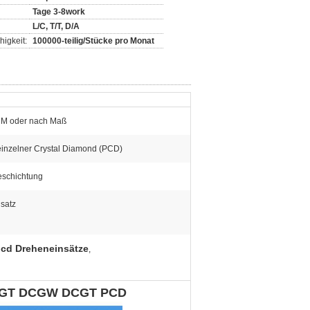
Tage 3-8work
L/C, T/T, D/A
igkeit:
100000-teilig/Stücke pro Monat
M oder nach Maß
einzelner Crystal Diamond (PCD)
eschichtung
satz
pcd Dreheneinsätze
,
CCGT DCGW DCGT PCD