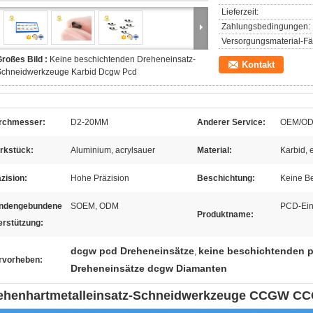
Lieferzeit:
Zahlungsbedingungen:
Versorgungsmaterial-Fäh
roßes Bild :
Keine beschichtenden Dreheneinsatz-
Kontakt
Schneidwerkzeuge Karbid Dcgw Pcd
rchmesser:
D2-20MM
Anderer Service:
OEM/OD
rkstück:
Aluminium, acrylsauer
Material:
Karbid, 
zision:
Hohe Präzision
Beschichtung:
Keine B
ndengebundene
SOEM, ODM
PCD-Ein
Produktname:
erstützung:
dcgw pcd Dreheneinsätze
keine beschichtenden 
,
rvorheben:
Dreheneinsätze dcgw Diamanten
ehenhartmetalleinsatz-Schneidwerkzeuge CCGW 