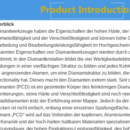
rblick
mantwerkzeuge haben die Eigenschaften der hohen Härte, der h
meleitfähigkeit und der Verschleißfestigkeit und können hohe 
rbeitung und Bearbeitungsleistungsfähigkeit im Hochgeschwind
annten Eigenschaften von Diamantwerkzeugen werden durch d
timmt. In den Diamantkristallen bildet die vier Wertigkeitselek
dungen in einer vierflächigen Struktur zu bilden und jedes Koh
r angrenzenden Atomen, um eine Diamantstruktur zu bilden, die 
ectionality hat. Dieses macht den Diamanten extrem stark. Seit d
manten (PCD) ist ein gesinterter Körper des feinkörnigen Diam
entierungen, seine Härte und Verschleißfestigkeit sind noch nie
stalldiamanten trotz der Einführung einer Mappe. Jedoch da der 
cken ist nicht einfach, entlang einer einzelnen Spaltungsfläche.
mant „PCD“ wird auf das Vollenden der kupfernen, Aluminiumleg
 Keramik und der hoch-harten haltbaren Materialien spezialisier
zungsdauer, der hohen Produktions-Leistungsfähigkeit, des h