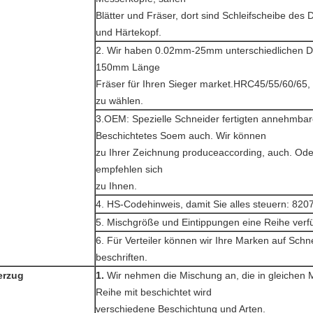
Blätter und Fräser, dort sind Schleifscheibe des
und Härtekopf.
2. Wir haben 0.02mm-25mm unterschiedlichen
150mm Länge
Fräser für Ihren Sieger market.HRC45/55/60/65, 1
zu wählen.
3.OEM: Spezielle Schneider fertigten annehmba
Beschichtetes Soem auch. Wir können
zu Ihrer Zeichnung produceaccording, auch. Ode
empfehlen sich
zu Ihnen.
4. HS-Codehinweis, damit Sie alles steuern: 82
5. Mischgröße und Eintippungen eine Reihe verf
6. Für Verteiler können wir Ihre Marken auf Schn
beschriften.
erzug
1.
Wir nehmen die Mischung an, die in gleichen
Reihe mit beschichtet wird
verschiedene Beschichtung und Arten.