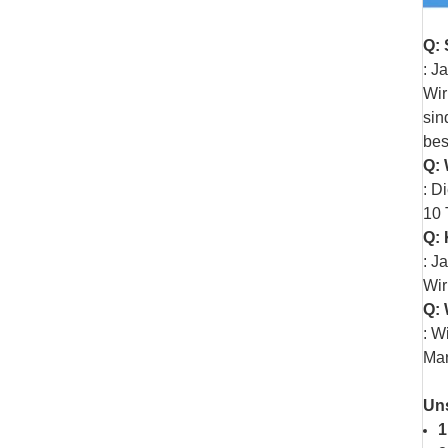
Q: 
: J
Wir
sin
bes
Q: 
: D
10 
Q: 
: J
Wir
Q: 
: W
Mar
Uns
1