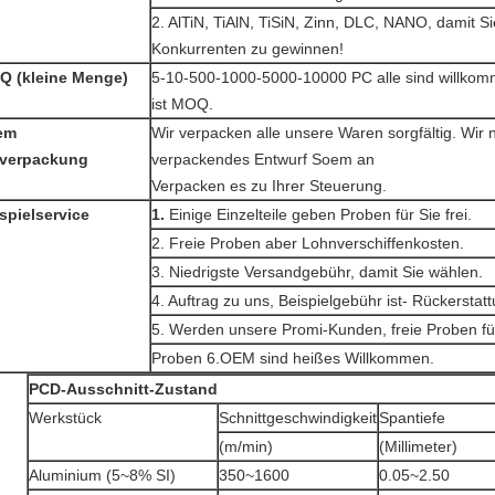
2. AlTiN, TiAlN, TiSiN, Zinn, DLC, NANO, damit Si
Konkurrenten zu gewinnen!
Q (kleine Menge)
5-10-500-1000-5000-10000 PC alle sind willkomm
ist MOQ.
em
Wir verpacken alle unsere Waren sorgfältig. Wir
nverpackung
verpackendes Entwurf Soem an
Verpacken es zu Ihrer Steuerung.
spielservice
1.
Einige Einzelteile geben Proben für Sie frei.
2. Freie Proben aber Lohnverschiffenkosten.
3. Niedrigste Versandgebühr, damit Sie wählen.
4. Auftrag zu uns, Beispielgebühr ist- Rückerstat
5. Werden unsere Promi-Kunden, freie Proben für
Proben 6.OEM sind heißes Willkommen.
PCD-Ausschnitt-Zustand
Werkstück
Schnittgeschwindigkeit
Spantiefe
(m/min)
(Millimeter)
Aluminium (5~8% SI)
350~1600
0.05~2.50