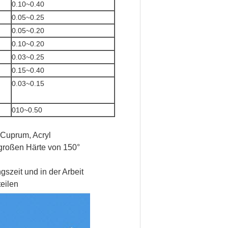
0.10~0.40
0.05~0.25
0.05~0.20
0.10~0.20
0.03~0.25
0.15~0.40
0.03~0.15
010~0.50
 Cuprum, Acryl
 großen Härte von 150°
gszeit und in der Arbeit
eilen