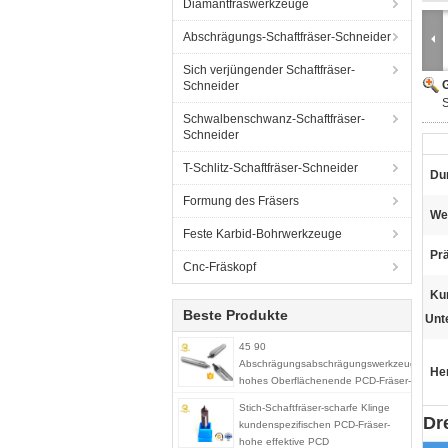
Diamantfräswerkzeuge
Abschrägungs-Schaftfräser-Schneider
Sich verjüngender Schaftfräser-
G
Schneider
Schwalbenschwanz-Schaftfräser-
Schneider
T-Schlitz-Schaftfräser-Schneider
Du
Formung des Fräsers
We
Feste Karbid-Bohrwerkzeuge
Prä
Cnc-Fräskopf
Ku
Beste Produkte
Unt
45 90
Abschrägungsabschrägungswerkzeug-
He
hohes Oberflächenende PCD-Fräser-
PCD
Stich-Schaftfräser-scharfe Klinge
Dr
kundenspezifischen PCD-Fräser-
hohe effektive PCD