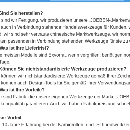
Sind Sie herstellen?
a sind wir Fertigung. wir produzieren unsere „
JOEBEN-
„Markenwe
 auch in Verbindung stehende Handelswerkzeuge für Kunden, we
d, wir sind sehr vertraute chinesische Marktwerkzeuge. wir no
ten passenden in Verbindung stehenden Werkzeuge für sie zu 
Was ist Ihre Lieferfrist?
ie meisten Modelle sind Exvorrat, wenn vergriffen, benötigen n
Tage.
Können Sie nichtstandardisierte Werkzeuge produzieren?
a können wir nichtstandardisierte Werkzeuge gemäß Ihrer Zeich
 können auch Design-Tools für Sie gemäß Ihrer Verwendungsa
Was ist Ihre Vorteile?
ir sind Fabrik, die unsere eigenen Werkzeuge der Marke „
JOEB
kenqualität garantieren. Auch wir haben Fabrikpreis und schnel
er Vorteil:
.
10 Jahre Erfahrung bei der Karbidrollen- und -Schneidwerkze