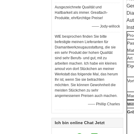
Gen
Ausgezeichnete Qualität und
Haltbarkeit als immer. Greattach-
Dia
Produkte, ehrfürchtige Preise!
Aut
—— Jody-willock
Ins
Pro
WIE besprochen finden Sie bitte
befestigte meinen Lieferanten für
Pa
Diamantwerkzeugausstattung, die sie
Mat
ein sehr Produkt der hohen Qualität
Art
sind sehr Berufs- und gut, mit zu
arbeiten machen. Ich habe ein kleines
Eig
amout von dort Stückchen an meiner
Werkstatt das folgende Mal, das herum
Ihr ist, wenn Sie sie betrachten
Vor
möchten. Sie können Gewohnheit die
meisten Stückchen zu sehr
Ma
angemessenen Preisen auch machen.
Wil
—— Phillip Charles
Grö
Ich bin online Chat Jetzt