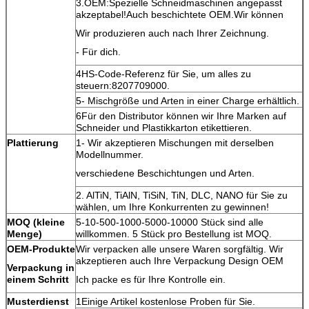
3.OEM:Spezielle Schneidmaschinen angepasst
akzeptabel!Auch beschichtete OEM.Wir können
Wir produzieren auch nach Ihrer Zeichnung.
- Für dich.
4HS-Code-Referenz für Sie, um alles zu
steuern:8207709000.
5- Mischgröße und Arten in einer Charge erhältlich.
6Für den Distributor können wir Ihre Marken auf
Schneider und Plastikkarton etikettieren.
Plattierung
1- Wir akzeptieren Mischungen mit derselben
Modellnummer.
verschiedene Beschichtungen und Arten.
2. AlTiN, TiAlN, TiSiN, TiN, DLC, NANO für Sie zu
wählen, um Ihre Konkurrenten zu gewinnen!
MOQ (kleine
5-10-500-1000-5000-10000 Stück sind alle
Menge)
willkommen. 5 Stück pro Bestellung ist MOQ.
OEM-Produkte
Wir verpacken alle unsere Waren sorgfältig. Wir
akzeptieren auch Ihre Verpackung Design OEM
Verpackung in
einem Schritt
Ich packe es für Ihre Kontrolle ein.
Musterdienst
1Einige Artikel kostenlose Proben für Sie.