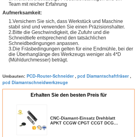
Team mit reicher Erfahrung
Aufmerksamkeit:
1.Versichern Sie sich, dass Werkstück und Maschine
stabil sind und verwenden Sie einen Präzisionshalter.
2.Bitte die Geschwindigkeit, die Zufuhr und die
Schneidtiefe entsprechend den tatsächlichen
Schneidbedingungen anpassen.
3.Die Fräsbedingungen gelten für eine Endmühle, bei der
die Überhanglänge des Werkzeugs weniger als 4*D
(Mühldurchmesser) beträgt.
PCD-Router-Schneider
pcd Diamantschaftfräser
Umbauten:
,
,
pcd Diamantschneidwerkzeuge
Erhalten Sie den besten Preis für
CNC-Diamant-Einsatz Drehblatt
APKT CCGW CPGT CCGT DCGW
SPMT TCMT TNGA TPGW VBGW
RPGW CBN PCD CNC-Einsatz für