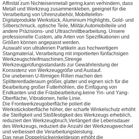
Affinität zum Nichteisenmetall gering.kann verhindern, dass
Metall und Werkzeug zusammenkleben, geeignet für die
Verarbeitung von Uhrenzubehör, Mobiltelefon-
Digitalprodukte Werkstück, Aluminium Highlights, Gold- und
Silberschmuck, optische Teile, Militär,Automobilteile und
andere Präzisions- und Ultraschnittbearbeitung. Unsere
professionelle Custom, alle Arten von Spezifikationen und
Größen können angepasst werden.
Auswahl von ultrafeinen Partikeln aus hochwertigem
Stangmaterial, Verarbeitung mit importierten fünfachsigen
Werkzeugschleifmaschinen,Strenge
Werkzeugprüfungsstandards zur Gewährleistung der
Konsistenz von Werkzeuggröße und Auslauf.
Die unebenen U-förmigen Rillen machen den
Splitterentladeraum größer, glatter und eignen sich für die
Bearbeitung großer Futterhöhlen, die Einfügung von
Endkanten und die Fräsbearbeitung.keine Yin- und Yang-
Oberfläche, Vibrationen, helle Linie.
Die Frontwerkzeugoberfläche poliert die
Werkstückoberfläche höher, der scharfe Winkelschutz erhöht
die Steifigkeit und Stoßfestigkeit des Werkzeugs erheblich,
reduziert den Werkzeugbruch,Verlängert die Lebensdauer
des Werkzeugs, reduziert die Anzahl der Werkzeugwechsel
und verbessert die Verarbeitungsleistung.
Das neue Doppelrückwinkeldesign erhöht die