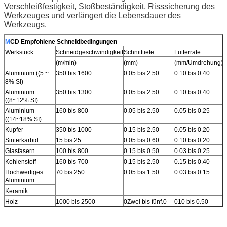
Verschleißfestigkeit, Stoßbeständigkeit, Risssicherung des
Werkzeuges und verlängert die Lebensdauer des
Werkzeugs.
M
CD Empfohlene Schneidbedingungen
Werkstück
Schneidgeschwindigkeit
Schnitttiefe
Futterrate
(m/min)
(mm)
(mm/Umdrehung)
Aluminium ((5 ~
350 bis 1600
0.05 bis 2.50
0.10 bis 0.40
8% SI)
Aluminium
350 bis 1300
0.05 bis 2.50
0.10 bis 0.40
((8~12% SI)
Aluminium
160 bis 800
0.05 bis 2.50
0.05 bis 0.25
((14~18% SI)
Kupfer
350 bis 1000
0.15 bis 2.50
0.05 bis 0.20
Sinterkarbid
15 bis 25
0.05 bis 0.60
0.10 bis 0.20
Glasfasern
100 bis 800
0.15 bis 0.50
0.03 bis 0.25
Kohlenstoff
160 bis 700
0.15 bis 2.50
0.15 bis 0.40
Hochwertiges
70 bis 250
0.05 bis 1.50
0.03 bis 0.15
Aluminium
Keramik
Holz
1000 bis 2500
0Zwei bis fünf.0
010 bis 0.50