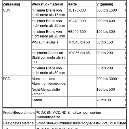
Zulassung
Werkstückmaterial
Härte
V ((m/min)
F
CBN
mit einer Breite von
HB170-300
500 bis 1500
0.
nicht mehr als 15 mm
mit einer Breite von
HB240-300
200 bis 400
0.
nicht mehr als 20 mm
mit einer Breite von
HB240-300
150 bis 300
0.
nicht mehr als 20 mm
da
P/M auf Fe-Basis
HRC45 bis 50
50 bis 150
0.
da
mit einem Gehalt an
HRC55 bis 65
80 bis 200
0.
Stahl von mehr als 85
da
GHT
mit einer Breite von
50 bis 200
0.
nicht mehr als 50 mm
da
PCD
Aluminium und
200 bis 3000
0.
Aluminiumlegierungen
da
Nicht-Mentalstoffe
100 bis 500
0.
Zement
da
Karbid
20 bis 30
0.
da
Produktbezeichnung
PCD/CBN/MCD/ND Einsätze hochwertige
Diamantinsätze
Geeignetes Material
Gold/Silber/Aluminium/Brass/Acryl/Plastik/PVC/MDF/Stahl