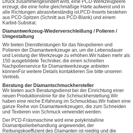
Druck zusammengesindert wird, eine PCD-Werkzeugleere
erzeugt, die eine hohe gleichmäßige Härte aufweist und in
alle Richtungen abrasivbeständig ist.PCD-Inserts bestehen
aus PCD-Spitzen (Schnitt aus PCD-Blank) und einem
Karbid-Substrat.
Diamantwerkzeug-Wiederverschleißung / Polieren /
Umgestaltung
Wir bieten Dienstleistungen für das Neupolieren und
Polieren der Diamantwerkzeuge an, um die Lebensdauer
und Leistung der Werkzeuge zu erhöhen.Wir haben mehr als
150 ausgebildete Techniker, die einen schnellen
Nachpolierservice für Diamantwerkzeuge anbieten
könnenFür weitere Details kontaktieren Sie bitte unseren
Vertrieb.
Beratung der Diamantschmuckhersteller
Wir bieten auch Beratungsdienst bei der Einrichtung einer
neuen Produktionslinie für die Schmuckherstellung.Wir
haben eine reiche Erfahrung im Schmuckbau.Wir haben eine
ganze Reihe von Diamantwerkzeugen, die zum Schneiden
und Textieren von Schmuck verwendet werden.
Der PCD-Fräsmaschine wird eine polykristalline
Diamantpolierbehandlung angewendet, der
Reibungskoeffizient des Diamanten ist niedrig und die