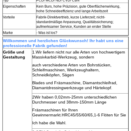
Typ
PCD/ MCD/ ND/ CVD/ CBN
Eigenschaften
Kein Burs, hohe Präzision, gute Oberflächenwirkung,
hohe Schneideeffizienz und lange Arbeitszeit
Vorteile
Fabrik-Direktvertrieb, kurze Lieferzeit; nicht-
standardmäßige Anpassung, Qualitätssicherung;
aufmerksamer Service, Kunden an erster Stelle
Marke
- Was ist los?
Willkommen und herzlichen Glückwunsch! Ihr habt uns eine
professionelle Fabrik gefunden!
Größe und
1.Wir liefern nicht nur alle Arten von hochwertigem
Gestaltung
Massivkarbid-Werkzeug, sondern
auch verschiedene Arten von Bohrstücken,
Schleifmaschinen, Werkzeughaltern,
Schneidköpfen, Sägen
Blades und Fräsmaschine, Diamantschleifrad,
Diamantdressingwerkzeuge und Härtekopf.
2Wir haben 0,02mm-25mm unterschiedlichen
Durchmesser und 38mm-150mm Länge
Fräsmaschinen für Ihren
Gewinnermarkt.HRC45/55/60/65,1-6 Flöten für Sie
Ich habe die Wahl.