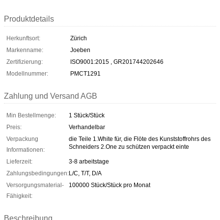
Produktdetails
Herkunftsort:
Zürich
Markenname:
Joeben
Zertifizierung:
ISO9001:2015 , GR201744202646
Modellnummer:
PMCT1291
Zahlung und Versand AGB
Min Bestellmenge:
1 Stück/Stück
Preis:
Verhandelbar
Verpackung
die Teile 1.White für, die Flöte des Kunststoffrohrs des
Schneiders 2.One zu schützen verpackt einte
Informationen:
Lieferzeit:
3-8 arbeitstage
Zahlungsbedingungen:
L/C, T/T, D/A
Versorgungsmaterial-
100000 Stück/Stück pro Monat
Fähigkeit:
Beschreibung