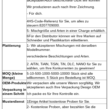
akzeptabel!Auch beschichtete OEM.Wir können
Wir produzieren auch nach Ihrer Zeichnung.
- Für dich.
4HS-Code-Referenz für Sie, um alles zu
steuern:8207709000.
5- Mischgröße und Arten in einer Charge erhältlich.
6Für den Distributor können wir Ihre Marken auf
Schneider und Plastikkarton etikettieren.
Plattierung
1- Wir akzeptieren Mischungen mit derselben
Modellnummer.
verschiedene Beschichtungen und Arten.
2. AlTiN, TiAlN, TiSiN, TiN, DLC, NANO für Sie zu
wählen, um Ihre Konkurrenten zu gewinnen!
MOQ (kleine
5-10-500-1000-5000-10000 Stück sind alle
Menge)
willkommen. 5 Stück pro Bestellung ist MOQ.
OEM-Produkte
Wir verpacken alle unsere Waren sorgfältig. Wir
akzeptieren auch Ihre Verpackung Design OEM
Verpackung in
einem Schritt
Ich packe es für Ihre Kontrolle ein.
Musterdienst
1Einige Artikel kostenlose Proben für Sie.
2- Kostenlose Proben, aber bezahlen Sie die