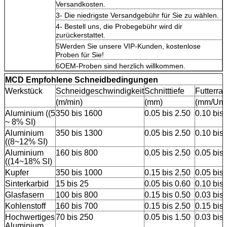
Versandkosten.
3- Die niedrigste Versandgebühr für Sie zu wählen.
4- Bestell uns, die Probegebühr wird dir
zurückerstattet.
5Werden Sie unsere VIP-Kunden, kostenlose
Proben für Sie!
6OEM-Proben sind herzlich willkommen.
M
CD Empfohlene Schneidbedingungen
Werkstück
Schneidgeschwindigkeit
Schnitttiefe
Futterrat
(m/min)
(mm)
(mm/Umd
Aluminium ((5
350 bis 1600
0.05 bis 2.50
0.10 bis 
~ 8% SI)
Aluminium
350 bis 1300
0.05 bis 2.50
0.10 bis 
((8~12% SI)
Aluminium
160 bis 800
0.05 bis 2.50
0.05 bis 
((14~18% SI)
Kupfer
350 bis 1000
0.15 bis 2.50
0.05 bis 
Sinterkarbid
15 bis 25
0.05 bis 0.60
0.10 bis 
Glasfasern
100 bis 800
0.15 bis 0.50
0.03 bis 
Kohlenstoff
160 bis 700
0.15 bis 2.50
0.15 bis 
Hochwertiges
70 bis 250
0.05 bis 1.50
0.03 bis 
Aluminium