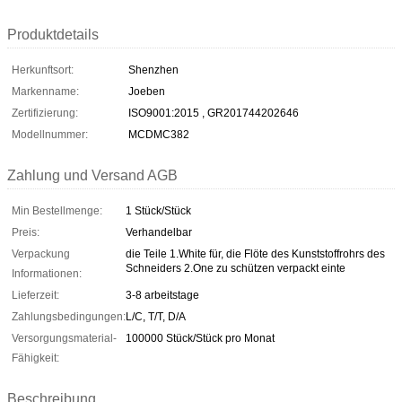
Produktdetails
Herkunftsort:
Shenzhen
Markenname:
Joeben
Zertifizierung:
ISO9001:2015 , GR201744202646
Modellnummer:
MCDMC382
Zahlung und Versand AGB
Min Bestellmenge:
1 Stück/Stück
Preis:
Verhandelbar
Verpackung
die Teile 1.White für, die Flöte des Kunststoffrohrs des
Schneiders 2.One zu schützen verpackt einte
Informationen:
Lieferzeit:
3-8 arbeitstage
Zahlungsbedingungen:
L/C, T/T, D/A
Versorgungsmaterial-
100000 Stück/Stück pro Monat
Fähigkeit:
Beschreibung