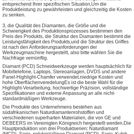
entsprechend Ihrer spezifischen Situation,Um die
Produktleistung zu gewährleisten und gleichzeitig die Kosten
zu senken.
3, die Qualität des Diamanten, die Größe und die
Schwierigkeit des Produktionsprozesses bestimmen den
Preis des Produkts, die Struktur des Diamanten bestimmt die
Leistungsfähigkeit des Produkts,und die Struktur des Griffes
ist nach den Anforderungsanforderungen der
Werkzeugmaschine hergestellt, also bitte wählen Sie die
Nachfrage vernünftig.
Diamant (PCD) Schneidwerkzeuge werden hauptsächlich für
Mobiltelefone, Laptops, Stereoanlagen, DVDS und andere
Panel-Highlight-Chamfer verwendet.niedrige Kosten und
hohe OberflächenveredelungEs ist die beste Wahl für die
Highlight-Verarbeitung, hochwertige Präzision, vollständige
Spezifikationen und externe Anpassung an alle nicht-
standardmäßigen Werkzeuge.
Die Produkte des Unternehmens bestehen aus
südafrikanischen Naturdiamantenrohstoffen und
verschiedenen superharten Materialien, die von GE und
DEBEERS im Vereinigten Königreich hergestellt werden.Die
Hauptproduktion von drei Produktserien: Naturdiamant
(MCD) -Serie, polykristallinen Diamant (PCD) -Serie, Kubik-