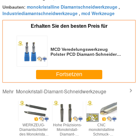
monokristalline Diamantschneidwerkzeuge
Umbauten:
,
Industriediamantschneidwerkzeuge
mcd Werkzeuge
,
Erhalten Sie den besten Preis für
MCD Veredelungswerkzeug
Polster PCD Diamant-Schneider
Mono Kristall-Diamant-Fräsen-
Schneider MCD Diamant-
Werkzeug für Acrylpolieren
Fortsetzen
Monokristall-Diamant-Schneidwerkzeuge
Mehr
licher
WERKZEUG-
Hohe Präzisions-
CNC
CNC
ystall-
Diamantschleifer
Monokristall-
monokristalline
Diamantsc
onokristall
des Monokristall-
Diamant-
Schmuck-
für Monokr